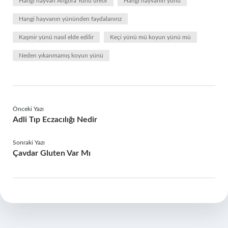
Hangi hayvan Angora Yünü üretir
Hangi hayvanın yünü
Hangi hayvanın yününden faydalanırız
Kaşmir yünü nasıl elde edilir
Keçi yünü mü koyun yünü mü
Neden yıkanmamış koyun yünü
Önceki Yazı
Adli Tıp Eczacılığı Nedir
Sonraki Yazı
Çavdar Gluten Var Mı