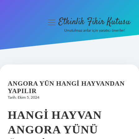
Etkinlik Fikir Kutusu
menüyü
aç
Unutulmaz anlar için yaratıcı öneriler!
Anasayfa
Gizlilik Politikası
Yasal Uyarı
ANGORA YÜN HANGI HAYVANDAN
Hakkımızda
YAPILIR
Tarih: Ekim 5, 2024
HANGI HAYVAN
ANGORA YÜNÜ