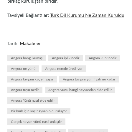
birkaç kuruluştan biridir.
Tavsiyeli Bağlantılar:
Türk Dil Kurumu Ne Zaman Kuruldu
Tarih:
Makaleler
Angora hangi kumaş
Angora iplik nedir
Angora kürk nedir
Angora ne yünü
Angora nerede üretiliyor
Angora tavşanı kaç yıl yaşar
Angora tavşanı yün fiyatı ne kadar
Angora tüyü nedir
Angora yunu hangi hayvandan elde edilir
Angora Yünü nasıl elde edilir
Bir kürk için kaç hayvan öldürülüyor
Gerçek koyun yünü nasıl anlaşılır