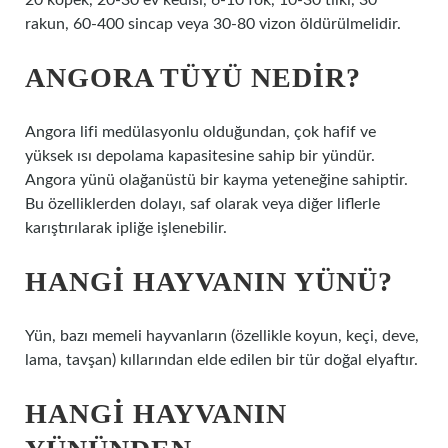
20 köpek, 20-30 ev kedisi, 6-10 fok, 10-30 tilki, 30
rakun, 60-400 sincap veya 30-80 vizon öldürülmelidir.
ANGORA TÜYÜ NEDIR?
Angora lifi medülasyonlu olduğundan, çok hafif ve
yüksek ısı depolama kapasitesine sahip bir yündür.
Angora yünü olağanüstü bir kayma yeteneğine sahiptir.
Bu özelliklerden dolayı, saf olarak veya diğer liflerle
karıştırılarak ipliğe işlenebilir.
HANGI HAYVANIN YÜNÜ?
Yün, bazı memeli hayvanların (özellikle koyun, keçi, deve,
lama, tavşan) kıllarından elde edilen bir tür doğal elyaftır.
HANGI HAYVANIN