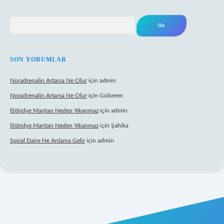
Arama
SON YORUMLAR
Noradrenalin Artarsa Ne Olur
için
admin
Noradrenalin Artarsa Ne Olur
için
Gülseren
İStiridye Mantarı Neden Yıkanmaz
için
admin
İStiridye Mantarı Neden Yıkanmaz
için
Şahika
Spiral Daire Ne Anlama Gelir
için
admin
riş