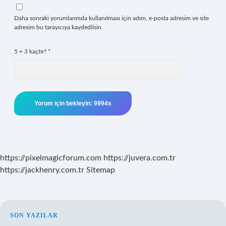
Daha sonraki yorumlarımda kullanılması için adım, e-posta adresim ve site
adresim bu tarayıcıya kaydedilsin.
5 + 3 kaçtır?
*
https://pixelmagicforum.com
https://juvera.com.tr
https://jackhenry.com.tr
Sitemap
SIDEBAR
SON YAZILAR