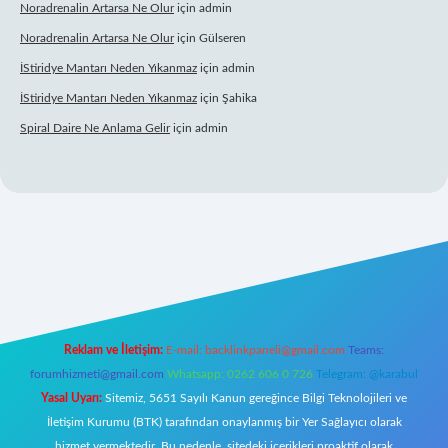
Noradrenalin Artarsa Ne Olur
için
admin
Noradrenalin Artarsa Ne Olur
için
Gülseren
İStiridye Mantarı Neden Yıkanmaz
için
admin
İStiridye Mantarı Neden Yıkanmaz
için
Şahika
Spiral Daire Ne Anlama Gelir
için
admin
riş
Reklam ve İletişim:
E-mail:
backlinkpaneli@gmail.com
Teams:
forumhizmeti@gmail.com
Whatsapp: 0262 606 0 726
Telegram: @karabul
Yasal Uyarı:
Sitemiz, 5651 Sayılı Kanun gereğince Bilgi Teknolojileri ve
İletişim Kurumu (BTK) tarafından onaylanmış bir Yer Sağlayıcı olarak
hizmet vermektedir. Bu nedenle, sitedeki içerikleri proaktif olarak