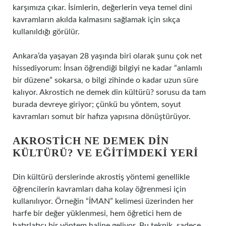
karşımıza çıkar. İsimlerin, değerlerin veya temel dini
kavramların akılda kalmasını sağlamak için sıkça
kullanıldığı görülür.
Ankara’da yaşayan 28 yaşında biri olarak şunu çok net
hissediyorum: İnsan öğrendiği bilgiyi ne kadar “anlamlı
bir düzene” sokarsa, o bilgi zihinde o kadar uzun süre
kalıyor. Akrostich ne demek din kültürü? sorusu da tam
burada devreye giriyor; çünkü bu yöntem, soyut
kavramları somut bir hafıza yapısına dönüştürüyor.
AKROSTICH NE DEMEK DIN
KÜLTÜRÜ? VE EĞITIMDEKI YERI
Din kültürü derslerinde akrostiş yöntemi genellikle
öğrencilerin kavramları daha kolay öğrenmesi için
kullanılıyor. Örneğin “İMAN” kelimesi üzerinden her
harfe bir değer yüklenmesi, hem öğretici hem de
hatırlatıcı bir yöntem haline geliyor. Bu teknik, sadece