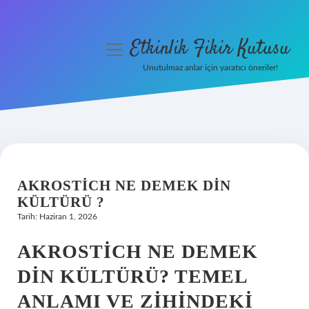
Etkinlik Fikir Kutusu
menüyü
aç
Unutulmaz anlar için yaratıcı öneriler!
Anasayfa
Gizlilik Politikası
Yasal Uyarı
AKROSTICH NE DEMEK DIN
Hakkımızda
KÜLTÜRÜ ?
Tarih: Haziran 1, 2026
AKROSTICH NE DEMEK
DIN KÜLTÜRÜ? TEMEL
ANLAMI VE ZIHINDEKI