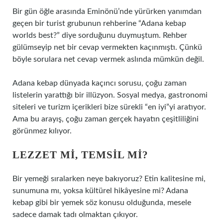
Bir gün öğle arasında Eminönü’nde yürürken yanımdan
geçen bir turist grubunun rehberine “Adana kebap
worlds best?” diye sorduğunu duymuştum. Rehber
gülümseyip net bir cevap vermekten kaçınmıştı. Çünkü
böyle sorulara net cevap vermek aslında mümkün değil.
Adana kebap dünyada kaçıncı sorusu, çoğu zaman
listelerin yarattığı bir illüzyon. Sosyal medya, gastronomi
siteleri ve turizm içerikleri bize sürekli “en iyi”yi aratıyor.
Ama bu arayış, çoğu zaman gerçek hayatın çeşitliliğini
görünmez kılıyor.
LEZZET MI, TEMSIL MI?
Bir yemeği sıralarken neye bakıyoruz? Etin kalitesine mi,
sunumuna mı, yoksa kültürel hikâyesine mi? Adana
kebap gibi bir yemek söz konusu olduğunda, mesele
sadece damak tadı olmaktan çıkıyor.