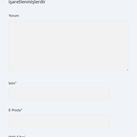
işaretlenmişlerdir
Yorum
İsim*
E-Posta*