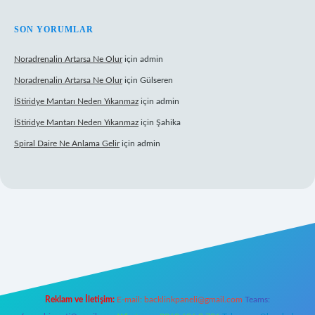
SON YORUMLAR
Noradrenalin Artarsa Ne Olur
için
admin
Noradrenalin Artarsa Ne Olur
için
Gülseren
İStiridye Mantarı Neden Yıkanmaz
için
admin
İStiridye Mantarı Neden Yıkanmaz
için
Şahika
Spiral Daire Ne Anlama Gelir
için
admin
iş
Reklam ve İletişim:
E-mail:
backlinkpaneli@gmail.com
Teams: