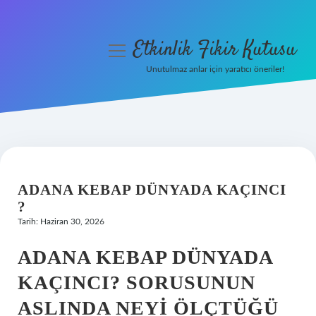
Etkinlik Fikir Kutusu
menüyü
aç
Unutulmaz anlar için yaratıcı öneriler!
Anasayfa
Gizlilik Politikası
Yasal Uyarı
ADANA KEBAP DÜNYADA KAÇINCI
Hakkımızda
?
Tarih: Haziran 30, 2026
ADANA KEBAP DÜNYADA
KAÇINCI? SORUSUNUN
ASLINDA NEYI ÖLÇTÜĞÜ