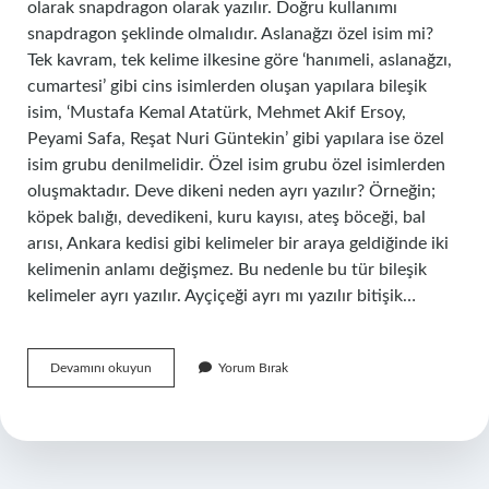
olarak snapdragon olarak yazılır. Doğru kullanımı
snapdragon şeklinde olmalıdır. Aslanağzı özel isim mi?
Tek kavram, tek kelime ilkesine göre ‘hanımeli, aslanağzı,
cumartesi’ gibi cins isimlerden oluşan yapılara bileşik
isim, ‘Mustafa Kemal Atatürk, Mehmet Akif Ersoy,
Peyami Safa, Reşat Nuri Güntekin’ gibi yapılara ise özel
isim grubu denilmelidir. Özel isim grubu özel isimlerden
oluşmaktadır. Deve dikeni neden ayrı yazılır? Örneğin;
köpek balığı, devedikeni, kuru kayısı, ateş böceği, bal
arısı, Ankara kedisi gibi kelimeler bir araya geldiğinde iki
kelimenin anlamı değişmez. Bu nedenle bu tür bileşik
kelimeler ayrı yazılır. Ayçiçeği ayrı mı yazılır bitişik…
Aslanağzı
Devamını okuyun
Yorum Bırak
Bitişik
Mi
Yazılır
Ayrı
Mı