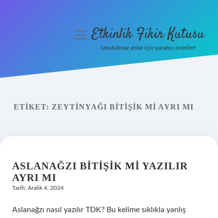
Etkinlik Fikir Kutusu
menüyü
aç
Unutulmaz anlar için yaratıcı öneriler!
Anasayfa
Gizlilik Politikası
ETIKET:
ZEYTINYAĞI BITIŞIK MI AYRI MI
Yasal Uyarı
Hakkımızda
ASLANAĞZI BITIŞIK MI YAZILIR
AYRI MI
Tarih: Aralık 4, 2024
Aslanağzı nasıl yazılır TDK? Bu kelime sıklıkla yanlış