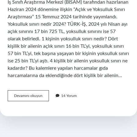
İş Sınıfı Araştırma Merkezi (BİSAM) tarafından hazırlanan
Haziran 2024 dönemine ilişkin “Açlık ve Yoksulluk Sınırı
Araştırması” 15 Temmuz 2024 tarihinde yayımlandı.
Yoksulluk sınırı nedir 2024? TÜRK-İŞ, 2024 yılı Nisan ayı
açlık sınırını 17 bin 725 TL, yoksulluk sınırını ise 57
olarak belirledi. 1 kişinin yoksulluk sınırı nedir? Dört
kişilik bir ailenin açlık sınırı 16 bin TL’yi, yoksulluk sınırı
57 bin TL’yi, tek başına yaşayan bir kişinin yoksulluk sınırı
ise 25 bin TL’yi aştı. 4 kişilik bir ailenin yoksulluk sınırı ne
kadardır? Bu kalemlere yapılan harcamalar gıda
harcamalarına da eklendiğinde dört kişilik bir ailenin…
Tüi̇K
Devamını okuyun
14 Yorum
E
Göre
Yoksulluk
Sınırı
Ne
Kadar