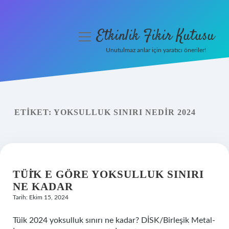
Etkinlik Fikir Kutusu
menüyü
aç
Unutulmaz anlar için yaratıcı öneriler!
Anasayfa
Gizlilik Politikası
ETIKET:
YOKSULLUK SINIRI NEDIR 2024
Yasal Uyarı
Hakkımızda
TÜİK E GÖRE YOKSULLUK SINIRI
NE KADAR
Tarih: Ekim 15, 2024
Tüik 2024 yoksulluk sınırı ne kadar? DİSK/Birleşik Metal-