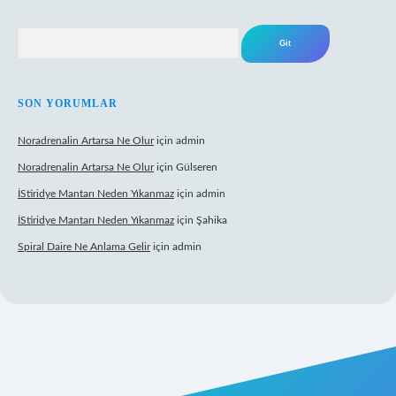
Arama
SON YORUMLAR
Noradrenalin Artarsa Ne Olur
için
admin
Noradrenalin Artarsa Ne Olur
için
Gülseren
İStiridye Mantarı Neden Yıkanmaz
için
admin
İStiridye Mantarı Neden Yıkanmaz
için
Şahika
Spiral Daire Ne Anlama Gelir
için
admin
riş