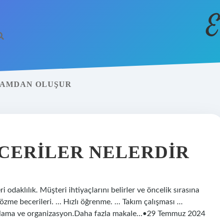
E
VRAMDAN OLUŞUR
ECERILER NELERDIR
i odaklılık. Müşteri ihtiyaçlarını belirler ve öncelik sırasına
 çözme becerileri. … Hızlı öğrenme. … Takım çalışması …
lanlama ve organizasyon.Daha fazla makale…•29 Temmuz 2024