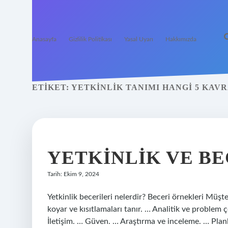
Anasayfa
Gizlilik Politikası
Yasal Uyarı
Hakkımızda
ETIKET:
YETKINLIK TANIMI HANGI 5 KA
YETKINLIK VE B
Tarih: Ekim 9, 2024
Yetkinlik becerileri nelerdir? Beceri örnekleri Müşter
koyar ve kısıtlamaları tanır. … Analitik ve problem
İletişim. … Güven. … Araştırma ve inceleme. … P