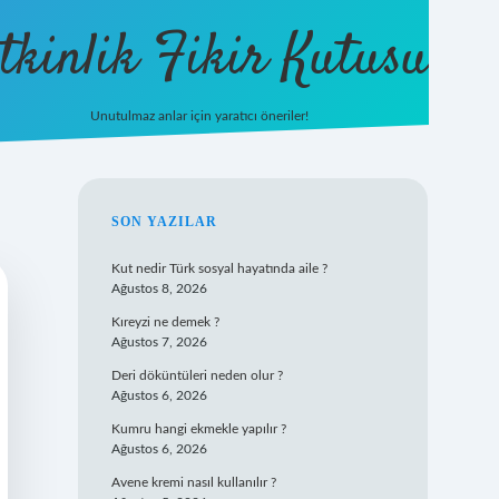
tkinlik Fikir Kutusu
Unutulmaz anlar için yaratıcı öneriler!
betexper giriş
SIDEBAR
SON YAZILAR
Kut nedir Türk sosyal hayatında aile ?
Ağustos 8, 2026
Kıreyzi ne demek ?
Ağustos 7, 2026
Deri döküntüleri neden olur ?
Ağustos 6, 2026
Kumru hangi ekmekle yapılır ?
Ağustos 6, 2026
Avene kremi nasıl kullanılır ?