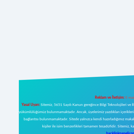
Reklam ve İletişim:
E-mai
Yasal Uyarı:
Sitemiz, 5651 Sayılı Kanun gereğince Bilgi Teknolojileri ve İ
yükümlülüğümüz bulunmamaktadır. Ancak, üyelerimiz yazdıkları içeriklerin s
bağlantısı bulunmamaktadır. Sitede yalnızca kendi hazırladığımız makal
kişiler ile isim benzerlikleri tamamen tesadüfidir. Sitemi
backlinkpanelic