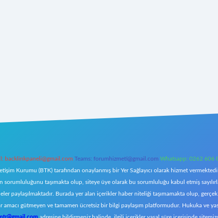
l:
backlinkpaneli@gmail.com
Teams:
forumhizmeti@gmail.com
Whatsapp: 0262 606 
letişim Kurumu (BTK) tarafından onaylanmış bir Yer Sağlayıcı olarak hizmet vermektedir.
orumluluğunu taşımakta olup, siteye üye olarak bu sorumluluğu kabul etmiş sayılırlar. 
eler paylaşılmaktadır. Burada yer alan içerikler haber niteliği taşımamakta olup, ger
z, kar amacı gütmeyen ve tamamen ücretsiz bir bilgi paylaşım platformudur. Hukuka ve y
omtr@gmail.com
adresine bildirmeniz halinde, ilgili içerikler yasal süre içerisinde sitemiz