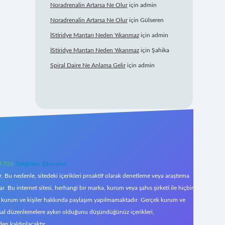
Noradrenalin Artarsa Ne Olur
için
admin
Noradrenalin Artarsa Ne Olur
için
Gülseren
İStiridye Mantarı Neden Yıkanmaz
için
admin
İStiridye Mantarı Neden Yıkanmaz
için
Şahika
Spiral Daire Ne Anlama Gelir
için
admin
0 726
Telegram: @karabul
 Bu nedenle, sitedeki içerikleri proaktif olarak denetleme veya araştırma
Bu internet sitesi, herhangi bir marka, kurum veya şahıs şirketi ile hiçbir
çek kurum ve kişiler hakkında paylaşım yapılmamaktadır. Gerçek kurum ve
asal düzenlemelere aykırı olduğunu düşündüğünüz içerikleri,
den kaldırılacaktır.