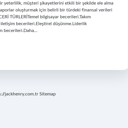
r yeterlilik, müşteri şikayetlerini etkili bir şekilde ele alma
raporlar oluşturmak için belirli bir türdeki finansal verileri
BECERİ TÜRLERİTemel bilgisayar becerileri.Takım
iletişim becerileri.Eleştirel düşünme.Liderlik
um becerileri.Daha…
s://jackhenry.com.tr
Sitemap