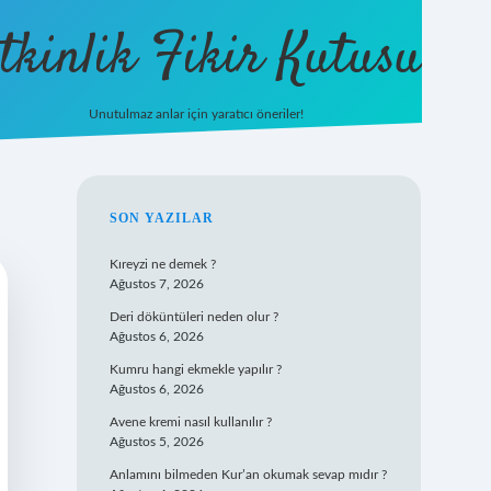
tkinlik Fikir Kutusu
Unutulmaz anlar için yaratıcı öneriler!
betexper giriş
SIDEBAR
SON YAZILAR
Kıreyzi ne demek ?
Ağustos 7, 2026
Deri döküntüleri neden olur ?
Ağustos 6, 2026
Kumru hangi ekmekle yapılır ?
Ağustos 6, 2026
Avene kremi nasıl kullanılır ?
Ağustos 5, 2026
Anlamını bilmeden Kur’an okumak sevap mıdır ?