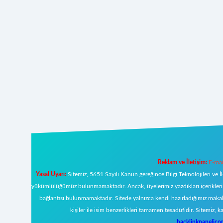
Reklam ve İletişim:
E-mai
Yasal Uyarı:
Sitemiz, 5651 Sayılı Kanun gereğince Bilgi Teknolojileri ve İ
yükümlülüğümüz bulunmamaktadır. Ancak, üyelerimiz yazdıkları içeriklerin s
bağlantısı bulunmamaktadır. Sitede yalnızca kendi hazırladığımız makal
kişiler ile isim benzerlikleri tamamen tesadüfidir. Sitemi
backlinkpanelic