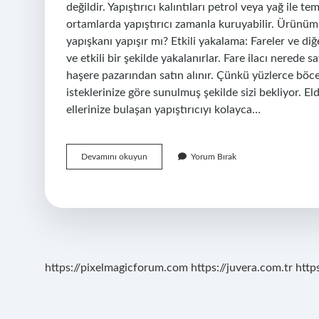
değildir. Yapıştırıcı kalıntıları petrol veya yağ ile 
ortamlarda yapıştırıcı zamanla kuruyabilir. Ürünümü
yapışkanı yapışır mı? Etkili yakalama: Fareler ve diğ
ve etkili bir şekilde yakalanırlar. Fare ilacı nerede sa
haşere pazarından satın alınır. Çünkü yüzlerce böcek
isteklerinize göre sunulmuş şekilde sizi bekliyor. El
ellerinize bulaşan yapıştırıcıyı kolayca…
Ele
Devamını okuyun
Yorum Bırak
Yapışan
Fare
Yapışkanı
Nasıl
Temizlenir
https://pixelmagicforum.com
https://juvera.com.tr
http