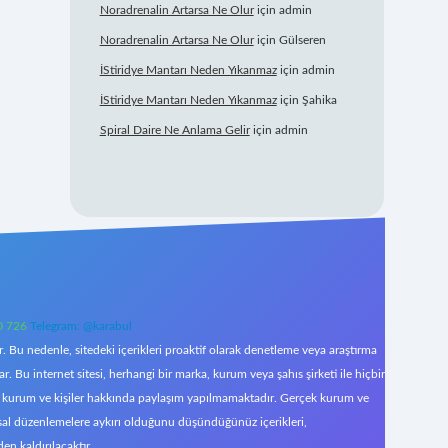
Noradrenalin Artarsa Ne Olur
için
admin
Noradrenalin Artarsa Ne Olur
için
Gülseren
İStiridye Mantarı Neden Yıkanmaz
için
admin
İStiridye Mantarı Neden Yıkanmaz
için
Şahika
Spiral Daire Ne Anlama Gelir
için
admin
0 726
Telegram: @karabul
 Bu nedenle, sitedeki içerikleri proaktif olarak denetleme veya araştırma
Bu internet sitesi, herhangi bir marka, kurum veya şahıs şirketi ile hiçbir
çek kurum ve kişiler hakkında paylaşım yapılmamaktadır. Gerçek kurum ve
asal düzenlemelere aykırı olduğunu düşündüğünüz içerikleri,
den kaldırılacaktır.