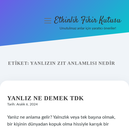
Etkinlik Fikir Kutusu
menüyü
aç
Unutulmaz anlar için yaratıcı öneriler!
Anasayfa
Gizlilik Politikası
ETIKET:
YANLIZIN ZIT ANLAMLISI NEDIR
Yasal Uyarı
Hakkımızda
YANLIZ NE DEMEK TDK
Tarih: Aralık 6, 2024
Yanlız ne anlama gelir? Yalnızlık veya tek başına olmak,
bir kişinin dünyadan kopuk olma hissiyle karışık bir