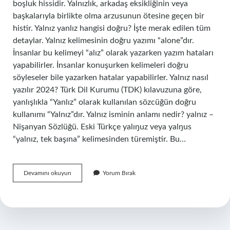
boşluk hissidir. Yalnızlık, arkadaş eksikliğinin veya
başkalarıyla birlikte olma arzusunun ötesine geçen bir
histir. Yalnız yanlız hangisi doğru? İşte merak edilen tüm
detaylar. Yalnız kelimesinin doğru yazımı “alone”dır.
İnsanlar bu kelimeyi “alız” olarak yazarken yazım hataları
yapabilirler. İnsanlar konuşurken kelimeleri doğru
söyleseler bile yazarken hatalar yapabilirler. Yalnız nasıl
yazılır 2024? Türk Dil Kurumu (TDK) kılavuzuna göre,
yanlışlıkla “Yanlız” olarak kullanılan sözcüğün doğru
kullanımı “Yalnız”dır. Yalnız isminin anlamı nedir? yalnız –
Nişanyan Sözlüğü. Eski Türkçe yalıŋuz veya yalŋus
“yalnız, tek başına” kelimesinden türemiştir. Bu…
Yanlız
Devamını okuyun
Yorum Bırak
Ne
Demek
Tdk