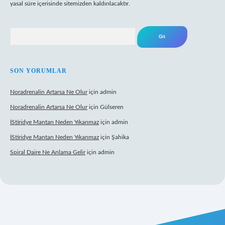
yasal süre içerisinde sitemizden kaldırılacaktır.
Arama
SON YORUMLAR
Noradrenalin Artarsa Ne Olur
için
admin
Noradrenalin Artarsa Ne Olur
için
Gülseren
İStiridye Mantarı Neden Yıkanmaz
için
admin
İStiridye Mantarı Neden Yıkanmaz
için
Şahika
Spiral Daire Ne Anlama Gelir
için
admin
riş