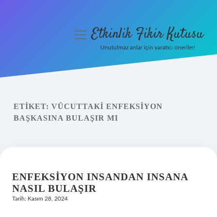
Etkinlik Fikir Kutusu
menüyü
aç
Unutulmaz anlar için yaratıcı öneriler!
Anasayfa
Gizlilik Politikası
ETIKET:
VÜCUTTAKI ENFEKSIYON
Yasal Uyarı
BAŞKASINA BULAŞIR MI
Hakkımızda
ENFEKSIYON INSANDAN INSANA
NASIL BULAŞIR
Tarih: Kasım 28, 2024