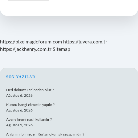
Insandan
Insana
Nasıl
Bulaşır
https://pixelmagicforum.com
https://juvera.com.tr
https://jackhenry.com.tr
Sitemap
SIDEBAR
SON YAZILAR
Deri döküntüleri neden olur ?
Ağustos 6, 2026
Kumru hangi ekmekle yapılır ?
Ağustos 6, 2026
Avene kremi nasıl kullanılır ?
Ağustos 5, 2026
Anlamını bilmeden Kur’an okumak sevap mıdır ?