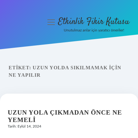
Etkinlik Fikir Kutusu
menüyü
aç
Unutulmaz anlar için yaratıcı öneriler!
Anasayfa
Gizlilik Politikası
ETIKET:
UZUN YOLDA SIKILMAMAK IÇIN
Yasal Uyarı
NE YAPILIR
Hakkımızda
UZUN YOLA ÇIKMADAN ÖNCE NE
YEMELI
Tarih: Eylül 14, 2024