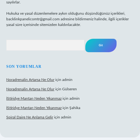
sayılırlar.
Hukuka ve yasal düzenlemelere aykırı olduğunu düşündüğünüz içerikleri,
backlinkpanelicomtr@gmail.com
adresine bildirmeniz halinde, ilgili içerikler
yasal süre içerisinde sitemizden kaldırılacaktır.
Arama
SON YORUMLAR
Noradrenalin Artarsa Ne Olur
için
admin
Noradrenalin Artarsa Ne Olur
için
Gülseren
İStiridye Mantarı Neden Yıkanmaz
için
admin
İStiridye Mantarı Neden Yıkanmaz
için
Şahika
Spiral Daire Ne Anlama Gelir
için
admin