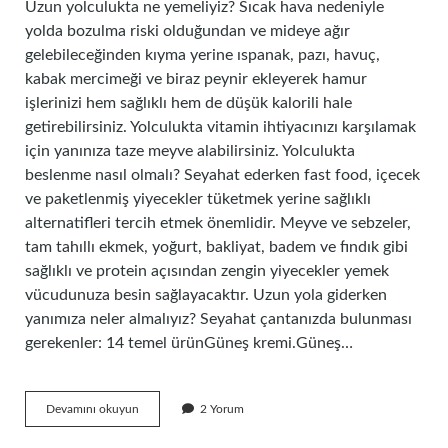
Uzun yolculukta ne yemeliyiz? Sıcak hava nedeniyle
yolda bozulma riski olduğundan ve mideye ağır
gelebileceğinden kıyma yerine ıspanak, pazı, havuç,
kabak mercimeği ve biraz peynir ekleyerek hamur
işlerinizi hem sağlıklı hem de düşük kalorili hale
getirebilirsiniz. Yolculukta vitamin ihtiyacınızı karşılamak
için yanınıza taze meyve alabilirsiniz. Yolculukta
beslenme nasıl olmalı? Seyahat ederken fast food, içecek
ve paketlenmiş yiyecekler tüketmek yerine sağlıklı
alternatifleri tercih etmek önemlidir. Meyve ve sebzeler,
tam tahıllı ekmek, yoğurt, bakliyat, badem ve fındık gibi
sağlıklı ve protein açısından zengin yiyecekler yemek
vücudunuza besin sağlayacaktır. Uzun yola giderken
yanımıza neler almalıyız? Seyahat çantanızda bulunması
gerekenler: 14 temel ürünGüneş kremi.Güneş…
Uzun
Devamını okuyun
2 Yorum
Yola
Çıkmadan