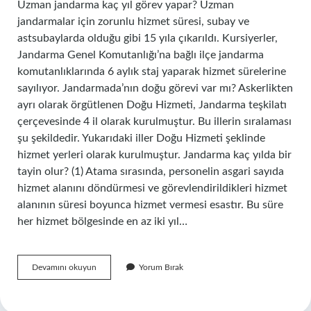
Uzman jandarma kaç yıl görev yapar? Uzman
jandarmalar için zorunlu hizmet süresi, subay ve
astsubaylarda olduğu gibi 15 yıla çıkarıldı. Kursiyerler,
Jandarma Genel Komutanlığı’na bağlı ilçe jandarma
komutanlıklarında 6 aylık staj yaparak hizmet sürelerine
sayılıyor. Jandarmada’nın doğu görevi var mı? Askerlikten
ayrı olarak örgütlenen Doğu Hizmeti, Jandarma teşkilatı
çerçevesinde 4 il olarak kurulmuştur. Bu illerin sıralaması
şu şekildedir. Yukarıdaki iller Doğu Hizmeti şeklinde
hizmet yerleri olarak kurulmuştur. Jandarma kaç yılda bir
tayin olur? (1) Atama sırasında, personelin asgari sayıda
hizmet alanını döndürmesi ve görevlendirildikleri hizmet
alanının süresi boyunca hizmet vermesi esastır. Bu süre
her hizmet bölgesinde en az iki yıl…
Jandarma
Devamını okuyun
Yorum Bırak
Uzman
Doğu
Görevi