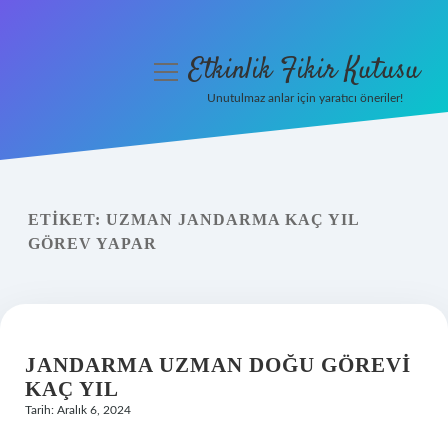
Etkinlik Fikir Kutusu
menüyü
aç
Unutulmaz anlar için yaratıcı öneriler!
Anasayfa
Gizlilik Politikası
ETIKET:
UZMAN JANDARMA KAÇ YIL
Yasal Uyarı
GÖREV YAPAR
Hakkımızda
JANDARMA UZMAN DOĞU GÖREVI
KAÇ YIL
Tarih: Aralık 6, 2024