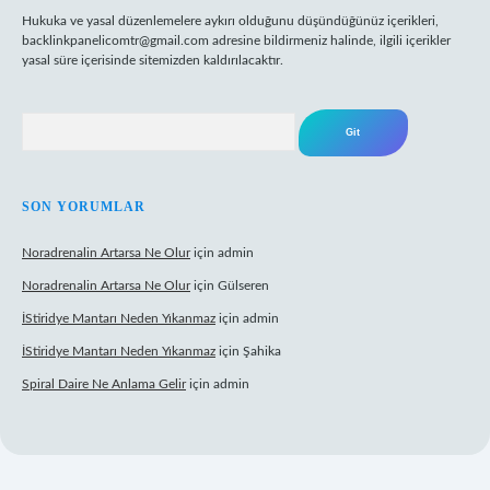
Hukuka ve yasal düzenlemelere aykırı olduğunu düşündüğünüz içerikleri,
backlinkpanelicomtr@gmail.com
adresine bildirmeniz halinde, ilgili içerikler
yasal süre içerisinde sitemizden kaldırılacaktır.
Arama
SON YORUMLAR
Noradrenalin Artarsa Ne Olur
için
admin
Noradrenalin Artarsa Ne Olur
için
Gülseren
İStiridye Mantarı Neden Yıkanmaz
için
admin
İStiridye Mantarı Neden Yıkanmaz
için
Şahika
Spiral Daire Ne Anlama Gelir
için
admin