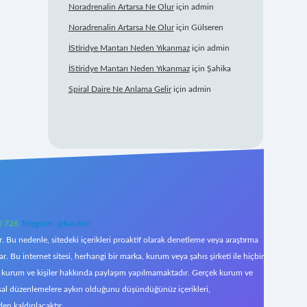
Noradrenalin Artarsa Ne Olur
için
admin
Noradrenalin Artarsa Ne Olur
için
Gülseren
İStiridye Mantarı Neden Yıkanmaz
için
admin
İStiridye Mantarı Neden Yıkanmaz
için
Şahika
Spiral Daire Ne Anlama Gelir
için
admin
0 726
Telegram: @karabul
 Bu nedenle, sitedeki içerikleri proaktif olarak denetleme veya araştırma
Bu internet sitesi, herhangi bir marka, kurum veya şahıs şirketi ile hiçbir
çek kurum ve kişiler hakkında paylaşım yapılmamaktadır. Gerçek kurum ve
asal düzenlemelere aykırı olduğunu düşündüğünüz içerikleri,
den kaldırılacaktır.