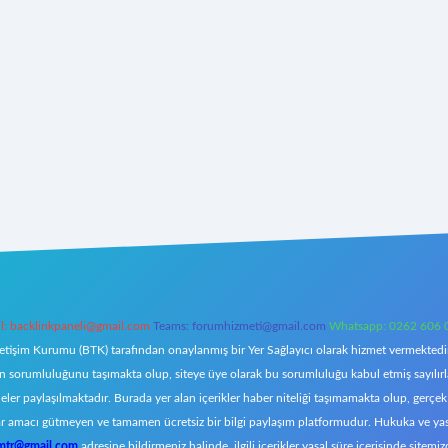
l:
backlinkpaneli@gmail.com
Teams:
forumhizmeti@gmail.com
Whatsapp: 0262 606 
letişim Kurumu (BTK) tarafından onaylanmış bir Yer Sağlayıcı olarak hizmet vermektedir.
orumluluğunu taşımakta olup, siteye üye olarak bu sorumluluğu kabul etmiş sayılırlar. 
eler paylaşılmaktadır. Burada yer alan içerikler haber niteliği taşımamakta olup, ger
z, kar amacı gütmeyen ve tamamen ücretsiz bir bilgi paylaşım platformudur. Hukuka ve y
omtr@gmail.com
adresine bildirmeniz halinde, ilgili içerikler yasal süre içerisinde sitemiz