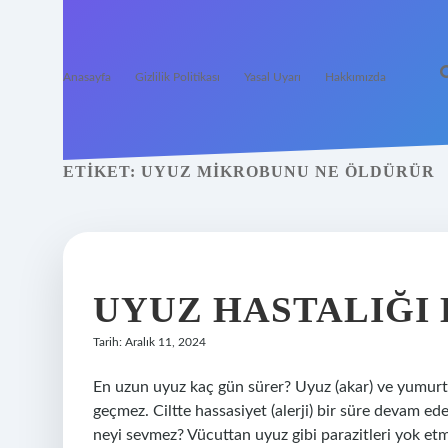
Anasayfa
Gizlilik Politikası
Yasal Uyarı
Hakkımızda
ETIKET:
UYUZ MIKROBUNU NE ÖLDÜRÜR
UYUZ HASTALIĞI
Tarih: Aralık 11, 2024
En uzun uyuz kaç gün sürer? Uyuz (akar) ve yumurta
geçmez. Ciltte hassasiyet (alerji) bir süre devam e
neyi sevmez? Vücuttan uyuz gibi parazitleri yok etme