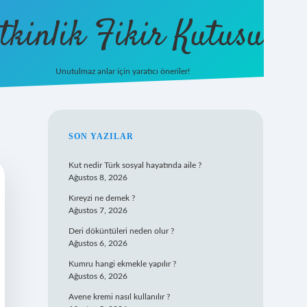
tkinlik Fikir Kutusu
Unutulmaz anlar için yaratıcı öneriler!
betexper giriş
SIDEBAR
SON YAZILAR
Kut nedir Türk sosyal hayatında aile ?
Ağustos 8, 2026
Kıreyzi ne demek ?
Ağustos 7, 2026
Deri döküntüleri neden olur ?
Ağustos 6, 2026
Kumru hangi ekmekle yapılır ?
Ağustos 6, 2026
Avene kremi nasıl kullanılır ?