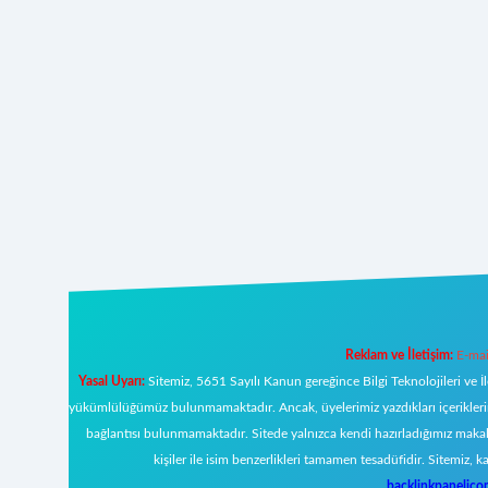
Reklam ve İletişim:
E-mai
Yasal Uyarı:
Sitemiz, 5651 Sayılı Kanun gereğince Bilgi Teknolojileri ve İ
yükümlülüğümüz bulunmamaktadır. Ancak, üyelerimiz yazdıkları içeriklerin s
bağlantısı bulunmamaktadır. Sitede yalnızca kendi hazırladığımız makal
kişiler ile isim benzerlikleri tamamen tesadüfidir. Sitemi
backlinkpanelic