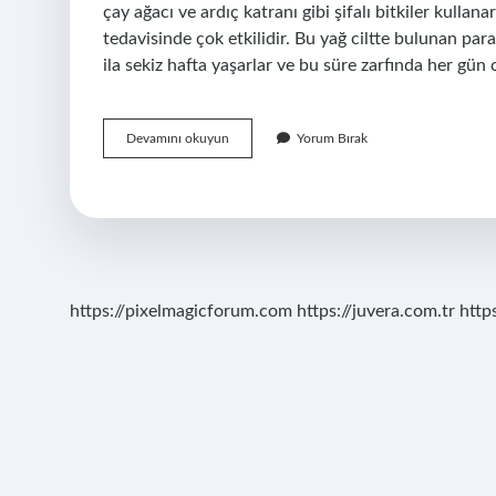
çay ağacı ve ardıç katranı gibi şifalı bitkiler kull
tedavisinde çok etkilidir. Bu yağ ciltte bulunan par
ila sekiz hafta yaşarlar ve bu süre zarfında her gün 
Uyuz
Devamını okuyun
Yorum Bırak
Hastalığı
Kaç
Günde
Ölür
https://pixelmagicforum.com
https://juvera.com.tr
http