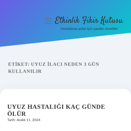
Etkinlik Fikir Kutusu
menüyü
aç
Unutulmaz anlar için yaratıcı öneriler!
Anasayfa
Gizlilik Politikası
ETIKET:
UYUZ ILACI NEDEN 3 GÜN
Yasal Uyarı
KULLANILIR
Hakkımızda
UYUZ HASTALIĞI KAÇ GÜNDE
ÖLÜR
Tarih: Aralık 11, 2024