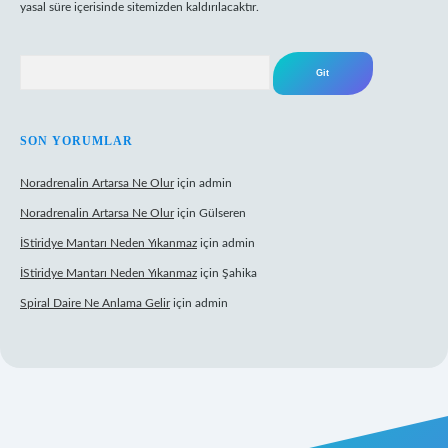
yasal süre içerisinde sitemizden kaldırılacaktır.
Arama
SON YORUMLAR
Noradrenalin Artarsa Ne Olur
için
admin
Noradrenalin Artarsa Ne Olur
için
Gülseren
İStiridye Mantarı Neden Yıkanmaz
için
admin
İStiridye Mantarı Neden Yıkanmaz
için
Şahika
Spiral Daire Ne Anlama Gelir
için
admin
iş