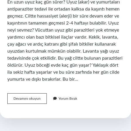
En uzun uyuz kaç gün sürer? Uyuz (akar) ve yumurtaları
antiparaziter tedavi ile ortadan kalksa da kaşıntı hemen
geçmez. Ciltte hassasiyet (alerji) bir süre devam eder ve
kaşıntının tamamen geçmesi 2-4 haftayı bulabilir. Uyuz
neyi sevmez? Vücuttan uyuz gibi parazitleri yok etmeye
yardımcı olan bazı bitkisel ilaçlar vardır. Kekik, lavanta,
çay ağacı ve ardıç katranı gibi şifalı bitkiler kullanarak
uyuzdan kurtulmak mümkün olabilir. Lavanta yağı uyuz
tedavisinde çok etkilidir. Bu yağ ciltte bulunan parazitleri
öldürür. Uyuz böceği evde kaç gün yaşar? Yaklaşık dört
ila sekiz hafta yaşarlar ve bu süre zarfında her gün cilde
yumurta ve dışkı bırakırlar. Bu bir…
Uyuz
Devamını okuyun
Yorum Bırak
Hastalığı
Kaç
Günde
Ölür