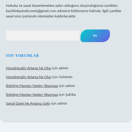
Hukuka ve yasal düzenlemelere aykırı olduğunu düşündüğünüz içerikleri,
backlinkpanelicomtr@gmail.com
adresine bildirmeniz halinde, ilgili içerikler
yasal süre içerisinde sitemizden kaldırılacaktır.
Arama
SON YORUMLAR
Noradrenalin Artarsa Ne Olur
için
admin
Noradrenalin Artarsa Ne Olur
için
Gülseren
İStiridye Mantarı Neden Yıkanmaz
için
admin
İStiridye Mantarı Neden Yıkanmaz
için
Şahika
Spiral Daire Ne Anlama Gelir
için
admin