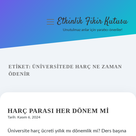
Etkinlik Fikir Kutusu
menüyü
aç
Unutulmaz anlar için yaratıcı öneriler!
Anasayfa
Gizlilik Politikası
ETIKET:
ÜNIVERSITEDE HARÇ NE ZAMAN
Yasal Uyarı
ÖDENIR
Hakkımızda
HARÇ PARASI HER DÖNEM MI
Tarih: Kasım 6, 2024
Üniversite harç ücreti yıllık mı dönemlik mi? Ders başına