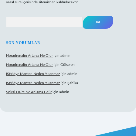
yasal süre içerisinde sitemizden kaldırılacaktır.
Arama
SON YORUMLAR
Noradrenalin Artarsa Ne Olur
için
admin
Noradrenalin Artarsa Ne Olur
için
Gülseren
İStiridye Mantarı Neden Yıkanmaz
için
admin
İStiridye Mantarı Neden Yıkanmaz
için
Şahika
Spiral Daire Ne Anlama Gelir
için
admin
iş