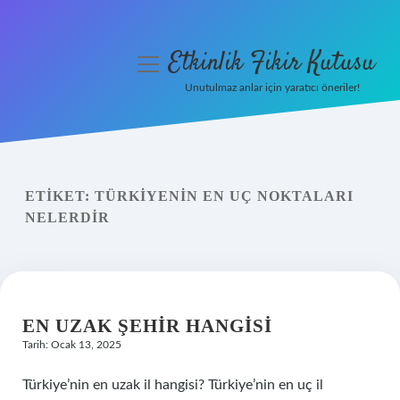
Etkinlik Fikir Kutusu
menüyü
aç
Unutulmaz anlar için yaratıcı öneriler!
Anasayfa
Gizlilik Politikası
ETIKET:
TÜRKIYENIN EN UÇ NOKTALARI
Yasal Uyarı
NELERDIR
Hakkımızda
EN UZAK ŞEHIR HANGISI
Tarih: Ocak 13, 2025
Türkiye’nin en uzak il hangisi? Türkiye’nin en uç il