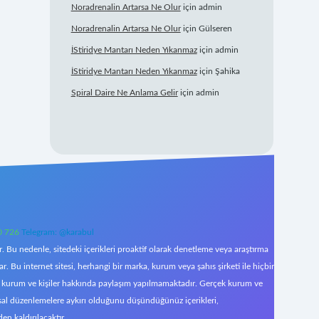
Noradrenalin Artarsa Ne Olur
için
admin
Noradrenalin Artarsa Ne Olur
için
Gülseren
İStiridye Mantarı Neden Yıkanmaz
için
admin
İStiridye Mantarı Neden Yıkanmaz
için
Şahika
Spiral Daire Ne Anlama Gelir
için
admin
0 726
Telegram: @karabul
 Bu nedenle, sitedeki içerikleri proaktif olarak denetleme veya araştırma
Bu internet sitesi, herhangi bir marka, kurum veya şahıs şirketi ile hiçbir
çek kurum ve kişiler hakkında paylaşım yapılmamaktadır. Gerçek kurum ve
asal düzenlemelere aykırı olduğunu düşündüğünüz içerikleri,
den kaldırılacaktır.