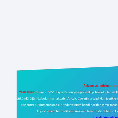
Reklam ve İletişim:
E-mai
Yasal Uyarı:
Sitemiz, 5651 Sayılı Kanun gereğince Bilgi Teknolojileri ve İ
yükümlülüğümüz bulunmamaktadır. Ancak, üyelerimiz yazdıkları içeriklerin s
bağlantısı bulunmamaktadır. Sitede yalnızca kendi hazırladığımız makal
kişiler ile isim benzerlikleri tamamen tesadüfidir. Sitemi
backlinkpanelic