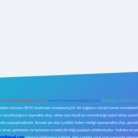
l:
backlinkpaneli@gmail.com
Teams:
forumhizmeti@gmail.com
Whatsapp: 0262 606 
letişim Kurumu (BTK) tarafından onaylanmış bir Yer Sağlayıcı olarak hizmet vermektedir.
orumluluğunu taşımakta olup, siteye üye olarak bu sorumluluğu kabul etmiş sayılırlar. 
eler paylaşılmaktadır. Burada yer alan içerikler haber niteliği taşımamakta olup, ger
z, kar amacı gütmeyen ve tamamen ücretsiz bir bilgi paylaşım platformudur. Hukuka ve y
omtr@gmail.com
adresine bildirmeniz halinde, ilgili içerikler yasal süre içerisinde sitemiz