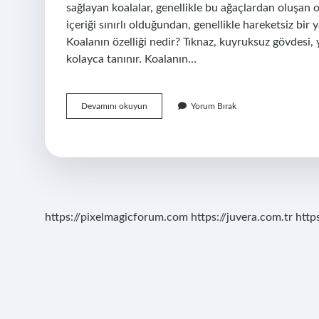
sağlayan koalalar, genellikle bu ağaçlardan oluşan 
içeriği sınırlı olduğundan, genellikle hareketsiz bir
Koalanın özelliği nedir? Tıknaz, kuyruksuz gövdesi, 
kolayca tanınır. Koalanın…
Koala
Devamını okuyun
Yorum Bırak
Hayvanı
Kaç
Saat
Uyur
https://pixelmagicforum.com
https://juvera.com.tr
http