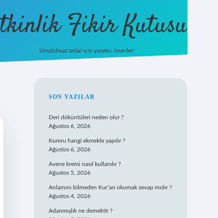
tkinlik Fikir Kutusu
Unutulmaz anlar için yaratıcı öneriler!
betexper giriş
SIDEBAR
SON YAZILAR
Deri döküntüleri neden olur ?
Ağustos 6, 2026
Kumru hangi ekmekle yapılır ?
Ağustos 6, 2026
Avene kremi nasıl kullanılır ?
Ağustos 5, 2026
Anlamını bilmeden Kur’an okumak sevap mıdır ?
Ağustos 4, 2026
Adanmışlık ne demektir ?