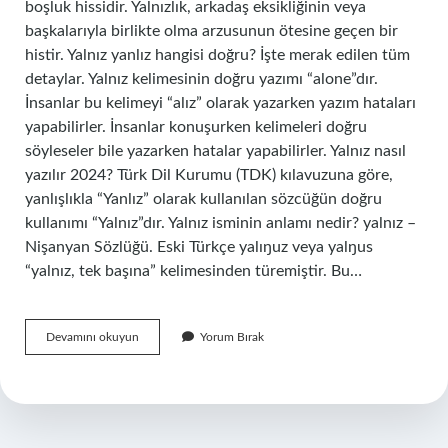
boşluk hissidir. Yalnızlık, arkadaş eksikliğinin veya
başkalarıyla birlikte olma arzusunun ötesine geçen bir
histir. Yalnız yanlız hangisi doğru? İşte merak edilen tüm
detaylar. Yalnız kelimesinin doğru yazımı “alone”dır.
İnsanlar bu kelimeyi “alız” olarak yazarken yazım hataları
yapabilirler. İnsanlar konuşurken kelimeleri doğru
söyleseler bile yazarken hatalar yapabilirler. Yalnız nasıl
yazılır 2024? Türk Dil Kurumu (TDK) kılavuzuna göre,
yanlışlıkla “Yanlız” olarak kullanılan sözcüğün doğru
kullanımı “Yalnız”dır. Yalnız isminin anlamı nedir? yalnız –
Nişanyan Sözlüğü. Eski Türkçe yalıŋuz veya yalŋus
“yalnız, tek başına” kelimesinden türemiştir. Bu…
Yanlız
Devamını okuyun
Yorum Bırak
Ne
Demek
Tdk