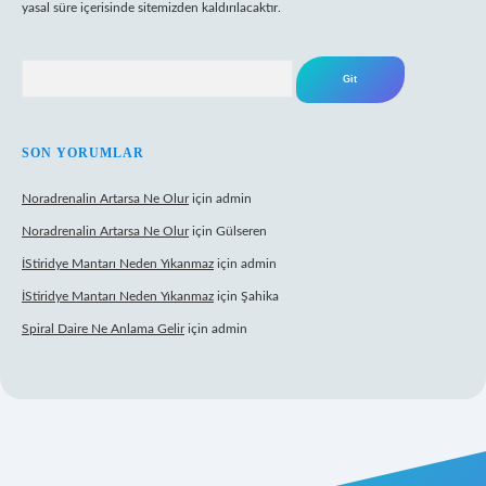
yasal süre içerisinde sitemizden kaldırılacaktır.
Arama
SON YORUMLAR
Noradrenalin Artarsa Ne Olur
için
admin
Noradrenalin Artarsa Ne Olur
için
Gülseren
İStiridye Mantarı Neden Yıkanmaz
için
admin
İStiridye Mantarı Neden Yıkanmaz
için
Şahika
Spiral Daire Ne Anlama Gelir
için
admin
iriş