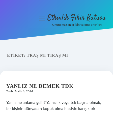
Etkinlik Fikir Kutusu
menüyü
aç
Unutulmaz anlar için yaratıcı öneriler!
Anasayfa
Gizlilik Politikası
ETIKET:
TRAŞ MI TIRAŞ MI
Yasal Uyarı
Hakkımızda
YANLIZ NE DEMEK TDK
Tarih: Aralık 6, 2024
Yanlız ne anlama gelir? Yalnızlık veya tek başına olmak,
bir kişinin dünyadan kopuk olma hissiyle karışık bir