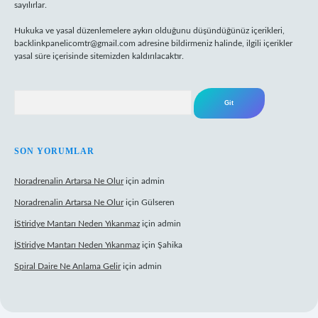
sayılırlar.
Hukuka ve yasal düzenlemelere aykırı olduğunu düşündüğünüz içerikleri,
backlinkpanelicomtr@gmail.com
adresine bildirmeniz halinde, ilgili içerikler
yasal süre içerisinde sitemizden kaldırılacaktır.
Arama
SON YORUMLAR
Noradrenalin Artarsa Ne Olur
için
admin
Noradrenalin Artarsa Ne Olur
için
Gülseren
İStiridye Mantarı Neden Yıkanmaz
için
admin
İStiridye Mantarı Neden Yıkanmaz
için
Şahika
Spiral Daire Ne Anlama Gelir
için
admin