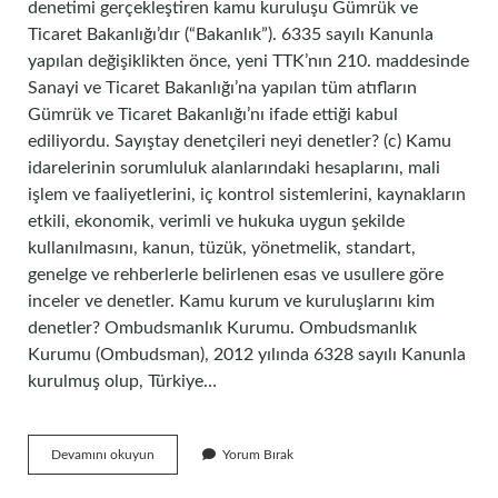
denetimi gerçekleştiren kamu kuruluşu Gümrük ve
Ticaret Bakanlığı’dır (“Bakanlık”). 6335 sayılı Kanunla
yapılan değişiklikten önce, yeni TTK’nın 210. maddesinde
Sanayi ve Ticaret Bakanlığı’na yapılan tüm atıfların
Gümrük ve Ticaret Bakanlığı’nı ifade ettiği kabul
ediliyordu. Sayıştay denetçileri neyi denetler? (c) Kamu
idarelerinin sorumluluk alanlarındaki hesaplarını, mali
işlem ve faaliyetlerini, iç kontrol sistemlerini, kaynakların
etkili, ekonomik, verimli ve hukuka uygun şekilde
kullanılmasını, kanun, tüzük, yönetmelik, standart,
genelge ve rehberlerle belirlenen esas ve usullere göre
inceler ve denetler. Kamu kurum ve kuruluşlarını kim
denetler? Ombudsmanlık Kurumu. Ombudsmanlık
Kurumu (Ombudsman), 2012 yılında 6328 sayılı Kanunla
kurulmuş olup, Türkiye…
Özel
Devamını okuyun
Yorum Bırak
Sektörü
Kim