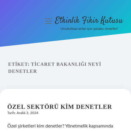
Etkinlik Fikir Kutusu
menüyü
aç
Unutulmaz anlar için yaratıcı öneriler!
Anasayfa
Gizlilik Politikası
ETIKET:
TICARET BAKANLIĞI NEYI
Yasal Uyarı
DENETLER
Hakkımızda
ÖZEL SEKTÖRÜ KIM DENETLER
Tarih: Aralık 3, 2024
Özel şirketleri kim denetler? Yönetmelik kapsamında