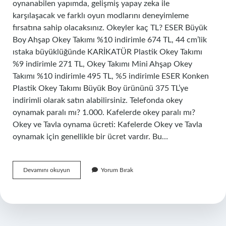
oynanabilen yapımda, gelişmiş yapay zeka ile
karşılaşacak ve farklı oyun modlarını deneyimleme
fırsatına sahip olacaksınız. Okeyler kaç TL? ESER Büyük
Boy Ahşap Okey Takımı %10 indirimle 674 TL, 44 cm’lik
ıstaka büyüklüğünde KARİKATÜR Plastik Okey Takımı
%9 indirimle 271 TL, Okey Takımı Mini Ahşap Okey
Takımı %10 indirimle 495 TL, %5 indirimle ESER Konken
Plastik Okey Takımı Büyük Boy ürününü 375 TL’ye
indirimli olarak satın alabilirsiniz. Telefonda okey
oynamak paralı mı? 1.000. Kafelerde okey paralı mı?
Okey ve Tavla oynama ücreti: Kafelerde Okey ve Tavla
oynamak için genellikle bir ücret vardır. Bu…
Okey
Devamını okuyun
Yorum Bırak
Paralı
Mı