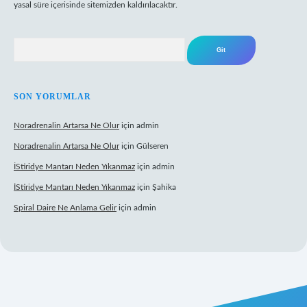
yasal süre içerisinde sitemizden kaldırılacaktır.
Arama
SON YORUMLAR
Noradrenalin Artarsa Ne Olur
için
admin
Noradrenalin Artarsa Ne Olur
için
Gülseren
İStiridye Mantarı Neden Yıkanmaz
için
admin
İStiridye Mantarı Neden Yıkanmaz
için
Şahika
Spiral Daire Ne Anlama Gelir
için
admin
iş