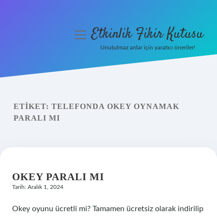
Etkinlik Fikir Kutusu
menüyü
aç
Unutulmaz anlar için yaratıcı öneriler!
Anasayfa
Gizlilik Politikası
ETIKET:
TELEFONDA OKEY OYNAMAK
Yasal Uyarı
PARALI MI
Hakkımızda
OKEY PARALI MI
Tarih: Aralık 1, 2024
Okey oyunu ücretli mi? Tamamen ücretsiz olarak indirilip