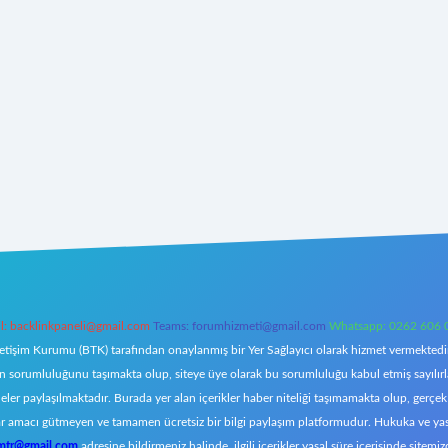
l:
backlinkpaneli@gmail.com
Teams:
forumhizmeti@gmail.com
Whatsapp: 0262 606 
letişim Kurumu (BTK) tarafından onaylanmış bir Yer Sağlayıcı olarak hizmet vermektedir.
orumluluğunu taşımakta olup, siteye üye olarak bu sorumluluğu kabul etmiş sayılırlar. 
eler paylaşılmaktadır. Burada yer alan içerikler haber niteliği taşımamakta olup, ger
z, kar amacı gütmeyen ve tamamen ücretsiz bir bilgi paylaşım platformudur. Hukuka ve y
omtr@gmail.com
adresine bildirmeniz halinde, ilgili içerikler yasal süre içerisinde sitemiz