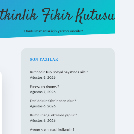
tkinlik Fikir Kutusu
Unutulmaz anlar için yaratıcı öneriler!
betexper giri
SIDEBAR
SON YAZILAR
Kut nedir Türk sosyal hayatında aile ?
Ağustos 8, 2026
Kıreyzi ne demek ?
Ağustos 7, 2026
Deri döküntüleri neden olur ?
Ağustos 6, 2026
Kumru hangi ekmekle yapılır ?
Ağustos 6, 2026
Avene kremi nasıl kullanılır ?