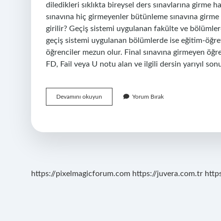
diledikleri sıklıkta bireysel ders sınavlarına girme h
sınavına hiç girmeyenler bütünleme sınavına girme 
girilir? ​Geçiş sistemi uygulanan fakülte ve bölümler
geçiş sistemi uygulanan bölümlerde ise eğitim-öğret
öğrenciler mezun olur. Final sınavına girmeyen öğre
FD, Fail veya U notu alan ve ilgili dersin yarıyıl so
Final
Devamını okuyun
Yorum Bırak
Sınavına
Girmeyen
Tek
Ders
Sınavına
Girebilir
Mi
https://pixelmagicforum.com
https://juvera.com.tr
http