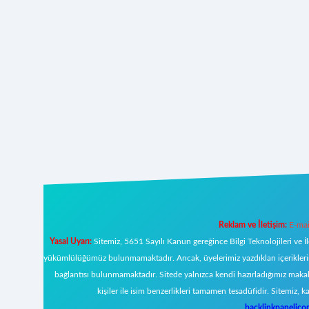
Reklam ve İletişim:
E-mai
Yasal Uyarı:
Sitemiz, 5651 Sayılı Kanun gereğince Bilgi Teknolojileri ve İ
yükümlülüğümüz bulunmamaktadır. Ancak, üyelerimiz yazdıkları içeriklerin s
bağlantısı bulunmamaktadır. Sitede yalnızca kendi hazırladığımız makal
kişiler ile isim benzerlikleri tamamen tesadüfidir. Sitemi
backlinkpanelic