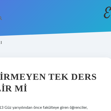
E
I
GIRMEYEN TEK DERS
IR MI
13 Güz yarıyılından önce fakülteye giren öğrenciler,