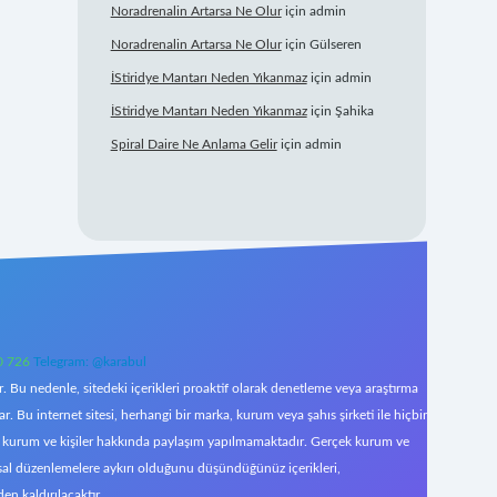
Noradrenalin Artarsa Ne Olur
için
admin
Noradrenalin Artarsa Ne Olur
için
Gülseren
İStiridye Mantarı Neden Yıkanmaz
için
admin
İStiridye Mantarı Neden Yıkanmaz
için
Şahika
Spiral Daire Ne Anlama Gelir
için
admin
0 726
Telegram: @karabul
 Bu nedenle, sitedeki içerikleri proaktif olarak denetleme veya araştırma
Bu internet sitesi, herhangi bir marka, kurum veya şahıs şirketi ile hiçbir
çek kurum ve kişiler hakkında paylaşım yapılmamaktadır. Gerçek kurum ve
asal düzenlemelere aykırı olduğunu düşündüğünüz içerikleri,
den kaldırılacaktır.