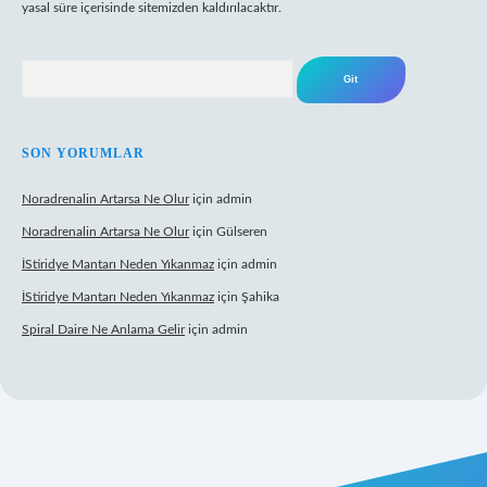
yasal süre içerisinde sitemizden kaldırılacaktır.
Arama
SON YORUMLAR
Noradrenalin Artarsa Ne Olur
için
admin
Noradrenalin Artarsa Ne Olur
için
Gülseren
İStiridye Mantarı Neden Yıkanmaz
için
admin
İStiridye Mantarı Neden Yıkanmaz
için
Şahika
Spiral Daire Ne Anlama Gelir
için
admin
riş