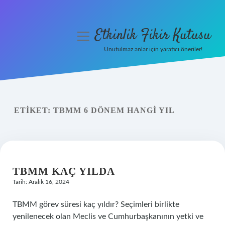
Etkinlik Fikir Kutusu
menüyü
aç
Unutulmaz anlar için yaratıcı öneriler!
Anasayfa
Gizlilik Politikası
ETIKET:
TBMM 6 DÖNEM HANGI YIL
Yasal Uyarı
Hakkımızda
TBMM KAÇ YILDA
Tarih: Aralık 16, 2024
TBMM görev süresi kaç yıldır? Seçimleri birlikte
yenilenecek olan Meclis ve Cumhurbaşkanının yetki ve