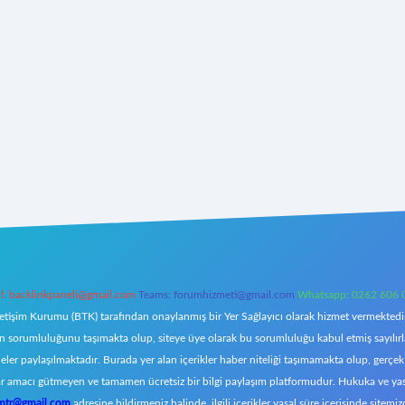
l:
backlinkpaneli@gmail.com
Teams:
forumhizmeti@gmail.com
Whatsapp: 0262 606 
letişim Kurumu (BTK) tarafından onaylanmış bir Yer Sağlayıcı olarak hizmet vermektedir.
orumluluğunu taşımakta olup, siteye üye olarak bu sorumluluğu kabul etmiş sayılırlar. 
eler paylaşılmaktadır. Burada yer alan içerikler haber niteliği taşımamakta olup, ger
z, kar amacı gütmeyen ve tamamen ücretsiz bir bilgi paylaşım platformudur. Hukuka ve y
omtr@gmail.com
adresine bildirmeniz halinde, ilgili içerikler yasal süre içerisinde sitemiz