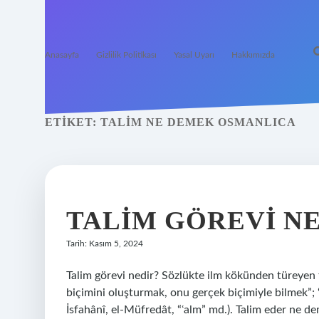
Anasayfa
Gizlilik Politikası
Yasal Uyarı
Hakkımızda
ETIKET:
TALIM NE DEMEK OSMANLICA
TALIM GÖREVI N
Tarih: Kasım 5, 2024
Talim görevi nedir? Sözlükte ilm kökünden türeyen t
biçimini oluşturmak, onu gerçek biçimiyle bilmek”; “
İsfahânî, el-Müfredât, “ʿalm” md.). Talim eder ne d