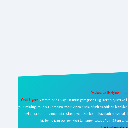
Reklam ve İletişim:
E-mai
Yasal Uyarı:
Sitemiz, 5651 Sayılı Kanun gereğince Bilgi Teknolojileri ve İ
yükümlülüğümüz bulunmamaktadır. Ancak, üyelerimiz yazdıkları içeriklerin s
bağlantısı bulunmamaktadır. Sitede yalnızca kendi hazırladığımız makal
kişiler ile isim benzerlikleri tamamen tesadüfidir. Sitemi
backlinkpanelic