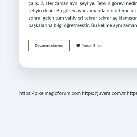
çalış. 2. Her zaman aynı şeyi ye. Tebyin görevi nedi
tebyin denir. Bu görev aynı zamanda dinin temelin
sonra, gelen tüm vahiyleri tekrar tekrar açıklamıştı
başkalarına bilgi öğretmektir. Bu kelime aynı zama
Talim
Devamını okuyun
Yorum Bırak
Görevi
Ne
Demek
https://pixelmagicforum.com
https://juvera.com.tr
http