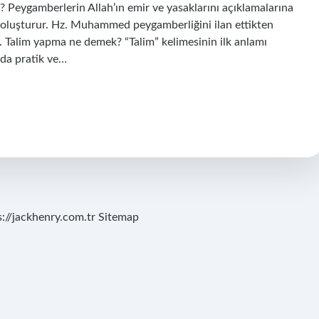
r? Peygamberlerin Allah’ın emir ve yasaklarını açıklamalarına
i oluşturur. Hz. Muhammed peygamberliğini ilan ettikten
r. Talim yapma ne demek? “Talim” kelimesinin ilk anlamı
nda pratik ve…
s://jackhenry.com.tr
Sitemap