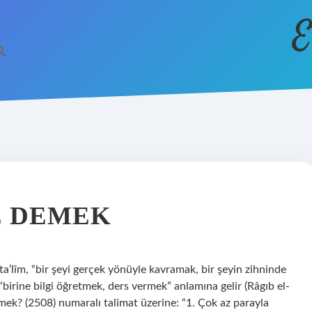
E
E DEMEK
a’lîm, “bir şeyi gerçek yönüyle kavramak, bir şeyin zihninde
birine bilgi öğretmek, ders vermek” anlamına gelir (Râgıb el-
emek? (2508) numaralı talimat üzerine: “1. Çok az parayla