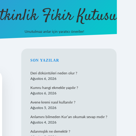
tkinlik Fikir Kutusu
Unutulmaz anlar için yaratıcı öneriler!
betexper giriş
SIDEBAR
SON YAZILAR
Deri döküntüleri neden olur ?
Ağustos 6, 2026
Kumru hangi ekmekle yapılır ?
Ağustos 6, 2026
Avene kremi nasıl kullanılır ?
Ağustos 5, 2026
Anlamını bilmeden Kur’an okumak sevap mıdır ?
Ağustos 4, 2026
Adanmışlık ne demektir ?