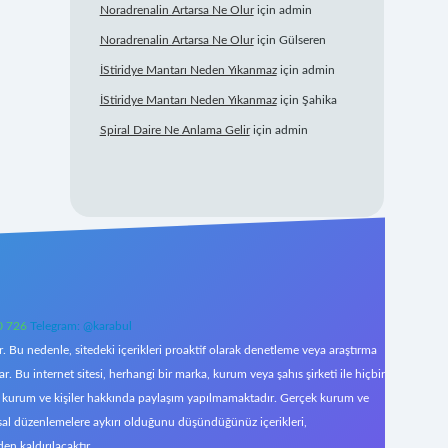
Noradrenalin Artarsa Ne Olur
için
admin
Noradrenalin Artarsa Ne Olur
için
Gülseren
İStiridye Mantarı Neden Yıkanmaz
için
admin
İStiridye Mantarı Neden Yıkanmaz
için
Şahika
Spiral Daire Ne Anlama Gelir
için
admin
0 726
Telegram: @karabul
 Bu nedenle, sitedeki içerikleri proaktif olarak denetleme veya araştırma
Bu internet sitesi, herhangi bir marka, kurum veya şahıs şirketi ile hiçbir
çek kurum ve kişiler hakkında paylaşım yapılmamaktadır. Gerçek kurum ve
asal düzenlemelere aykırı olduğunu düşündüğünüz içerikleri,
den kaldırılacaktır.