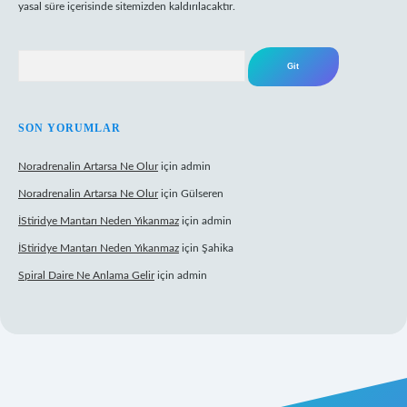
yasal süre içerisinde sitemizden kaldırılacaktır.
Arama
SON YORUMLAR
Noradrenalin Artarsa Ne Olur
için
admin
Noradrenalin Artarsa Ne Olur
için
Gülseren
İStiridye Mantarı Neden Yıkanmaz
için
admin
İStiridye Mantarı Neden Yıkanmaz
için
Şahika
Spiral Daire Ne Anlama Gelir
için
admin
riş