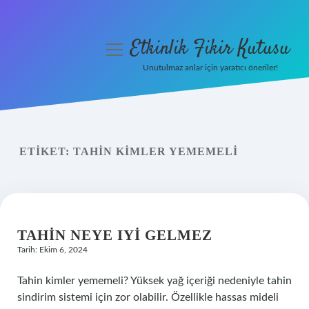
Etkinlik Fikir Kutusu
menüyü
aç
Unutulmaz anlar için yaratıcı öneriler!
Anasayfa
Gizlilik Politikası
ETIKET:
TAHIN KIMLER YEMEMELI
Yasal Uyarı
Hakkımızda
TAHIN NEYE IYI GELMEZ
Tarih: Ekim 6, 2024
Tahin kimler yememeli? Yüksek yağ içeriği nedeniyle tahin
sindirim sistemi için zor olabilir. Özellikle hassas mideli