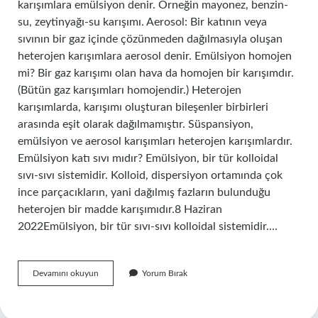
karışımlara emülsiyon denir. Örneğin mayonez, benzin-
su, zeytinyağı-su karışımı. Aerosol: Bir katının veya
sıvının bir gaz içinde çözünmeden dağılmasıyla oluşan
heterojen karışımlara aerosol denir. Emülsiyon homojen
mi? Bir gaz karışımı olan hava da homojen bir karışımdır.
(Bütün gaz karışımları homojendir.) Heterojen
karışımlarda, karışımı oluşturan bileşenler birbirleri
arasında eşit olarak dağılmamıştır. Süspansiyon,
emülsiyon ve aerosol karışımları heterojen karışımlardır.
Emülsiyon katı sıvı mıdır? Emülsiyon, bir tür kolloidal
sıvı-sıvı sistemidir. Kolloid, dispersiyon ortamında çok
ince parçacıkların, yani dağılmış fazların bulunduğu
heterojen bir madde karışımıdır.8 Haziran
2022Emülsiyon, bir tür sıvı-sıvı kolloidal sistemidir.…
Emülsiyon
Devamını okuyun
Yorum Bırak
Ne
Tür
Karışımdır