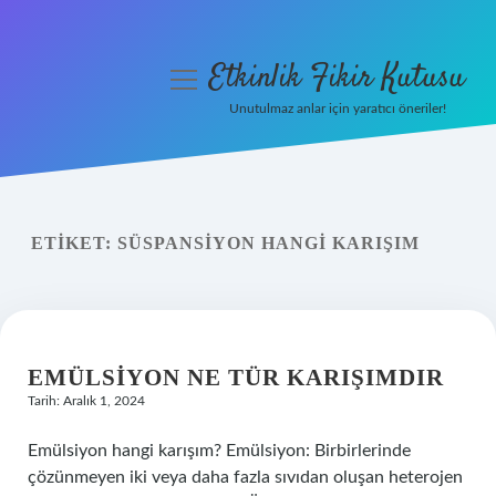
Etkinlik Fikir Kutusu
menüyü
aç
Unutulmaz anlar için yaratıcı öneriler!
Anasayfa
Gizlilik Politikası
ETIKET:
SÜSPANSIYON HANGI KARIŞIM
Yasal Uyarı
Hakkımızda
EMÜLSIYON NE TÜR KARIŞIMDIR
Tarih: Aralık 1, 2024
Emülsiyon hangi karışım? Emülsiyon: Birbirlerinde
çözünmeyen iki veya daha fazla sıvıdan oluşan heterojen