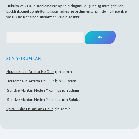
Hukuka ve yasal düzenlemelere aykırı olduğunu düşündüğünüz içerikleri,
backlinkpanelicomtr@gmail.com
adresine bildirmeniz halinde, ilgili içerikler
yasal süre içerisinde sitemizden kaldırılacaktır.
Arama
SON YORUMLAR
Noradrenalin Artarsa Ne Olur
için
admin
Noradrenalin Artarsa Ne Olur
için
Gülseren
İStiridye Mantarı Neden Yıkanmaz
için
admin
İStiridye Mantarı Neden Yıkanmaz
için
Şahika
Spiral Daire Ne Anlama Gelir
için
admin