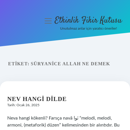
Etkinlik Fikir Kutusu
menüyü
aç
Unutulmaz anlar için yaratıcı öneriler!
Anasayfa
Gizlilik Politikası
ETIKET:
SÜRYANICE ALLAH NE DEMEK
Yasal Uyarı
Hakkımızda
NEV HANGI DILDE
Tarih: Ocak 26, 2025
Neva hangi kökenli? Farsça navā نَوا “melodi, melodi,
armoni, (metaforik) düzen” kelimesinden bir alıntıdır. Bu