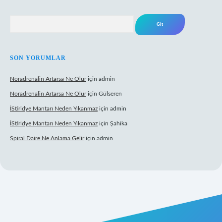
Arama
SON YORUMLAR
Noradrenalin Artarsa Ne Olur
için
admin
Noradrenalin Artarsa Ne Olur
için
Gülseren
İStiridye Mantarı Neden Yıkanmaz
için
admin
İStiridye Mantarı Neden Yıkanmaz
için
Şahika
Spiral Daire Ne Anlama Gelir
için
admin
riş