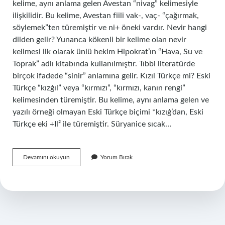
kelime, aynı anlama gelen Avestan “nivag” kelimesiyle
ilişkilidir. Bu kelime, Avestan fiili vak-, vaç- “çağırmak,
söylemek”ten türemiştir ve ni+ öneki vardır. Nevir hangi
dilden gelir? Yunanca kökenli bir kelime olan nevir
kelimesi ilk olarak ünlü hekim Hipokrat’ın “Hava, Su ve
Toprak” adlı kitabında kullanılmıştır. Tıbbi literatürde
birçok ifadede “sinir” anlamına gelir. Kızıl Türkçe mi? Eski
Türkçe “kızġıl” veya “kırmızı”, “kırmızı, kanın rengi”
kelimesinden türemiştir. Bu kelime, aynı anlama gelen ve
yazılı örneği olmayan Eski Türkçe biçimi *kızıġ’dan, Eski
Türkçe eki +Il² ile türemiştir. Süryanice sıcak…
Nev
Devamını okuyun
Yorum Bırak
Hangi
Dilde