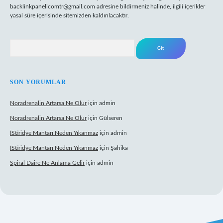
backlinkpanelicomtr@gmail.com
adresine bildirmeniz halinde, ilgili içerikler
yasal süre içerisinde sitemizden kaldırılacaktır.
Arama
SON YORUMLAR
Noradrenalin Artarsa Ne Olur
için
admin
Noradrenalin Artarsa Ne Olur
için
Gülseren
İStiridye Mantarı Neden Yıkanmaz
için
admin
İStiridye Mantarı Neden Yıkanmaz
için
Şahika
Spiral Daire Ne Anlama Gelir
için
admin