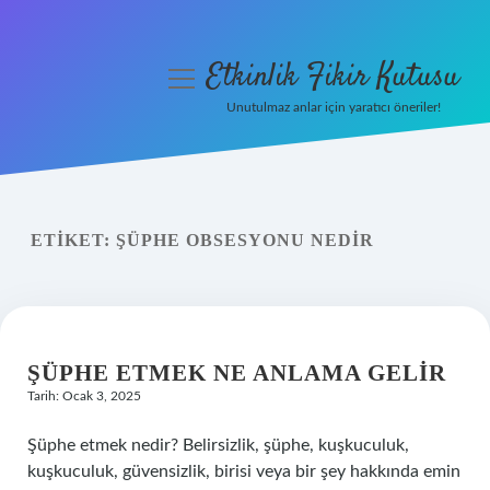
Etkinlik Fikir Kutusu
menüyü
aç
Unutulmaz anlar için yaratıcı öneriler!
Anasayfa
Gizlilik Politikası
ETIKET:
ŞÜPHE OBSESYONU NEDIR
Yasal Uyarı
Hakkımızda
ŞÜPHE ETMEK NE ANLAMA GELIR
Tarih: Ocak 3, 2025
Şüphe etmek nedir? Belirsizlik, şüphe, kuşkuculuk,
kuşkuculuk, güvensizlik, birisi veya bir şey hakkında emin