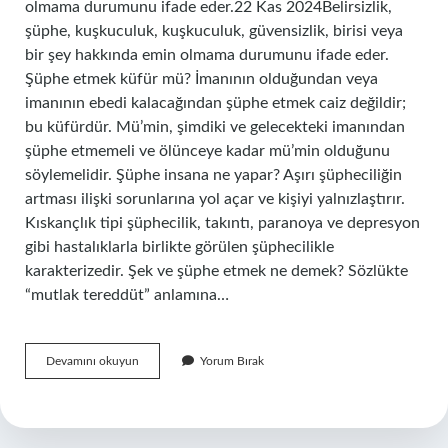
olmama durumunu ifade eder.22 Kas 2024Belirsizlik,
şüphe, kuşkuculuk, kuşkuculuk, güvensizlik, birisi veya
bir şey hakkında emin olmama durumunu ifade eder.
Şüphe etmek küfür mü? İmanının olduğundan veya
imanının ebedi kalacağından şüphe etmek caiz değildir;
bu küfürdür. Mü’min, şimdiki ve gelecekteki imanından
şüphe etmemeli ve ölünceye kadar mü’min olduğunu
söylemelidir. Şüphe insana ne yapar? Aşırı şüpheciliğin
artması ilişki sorunlarına yol açar ve kişiyi yalnızlaştırır.
Kıskançlık tipi şüphecilik, takıntı, paranoya ve depresyon
gibi hastalıklarla birlikte görülen şüphecilikle
karakterizedir. Şek ve şüphe etmek ne demek? Sözlükte
“mutlak tereddüt” anlamına…
Şüphe
Devamını okuyun
Yorum Bırak
Etmek
Ne
Anlama
Gelir