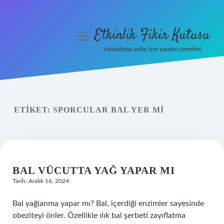
Etkinlik Fikir Kutusu
menüyü
aç
Unutulmaz anlar için yaratıcı öneriler!
Anasayfa
Gizlilik Politikası
ETIKET:
SPORCULAR BAL YER MI
Yasal Uyarı
Hakkımızda
BAL VÜCUTTA YAĞ YAPAR MI
Tarih: Aralık 16, 2024
Bal yağlanma yapar mı? Bal, içerdiği enzimler sayesinde
obeziteyi önler. Özellikle ılık bal şerbeti zayıflatma