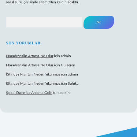
yasal süre içerisinde sitemizden kaldırılacaktır.
Arama
SON YORUMLAR
Noradrenalin Artarsa Ne Olur
için
admin
Noradrenalin Artarsa Ne Olur
için
Gülseren
İStiridye Mantarı Neden Yıkanmaz
için
admin
İStiridye Mantarı Neden Yıkanmaz
için
Şahika
Spiral Daire Ne Anlama Gelir
için
admin
riş