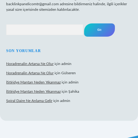
backlinkpanelicomtr@gmail.com
adresine bildirmeniz halinde, ilgili içerikler
yasal süre içerisinde sitemizden kaldırılacaktır.
Arama
SON YORUMLAR
Noradrenalin Artarsa Ne Olur
için
admin
Noradrenalin Artarsa Ne Olur
için
Gülseren
İStiridye Mantarı Neden Yıkanmaz
için
admin
İStiridye Mantarı Neden Yıkanmaz
için
Şahika
Spiral Daire Ne Anlama Gelir
için
admin