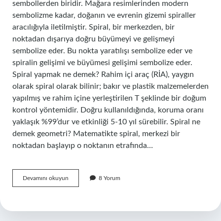
sembollerden biridir. Mağara resimlerinden modern
sembolizme kadar, doğanın ve evrenin gizemi spiraller
aracılığıyla iletilmiştir. Spiral, bir merkezden, bir
noktadan dışarıya doğru büyümeyi ve gelişmeyi
sembolize eder. Bu nokta yaratılışı sembolize eder ve
spiralin gelişimi ve büyümesi gelişimi sembolize eder.
Spiral yapmak ne demek? Rahim içi araç (RİA), yaygın
olarak spiral olarak bilinir; bakır ve plastik malzemelerden
yapılmış ve rahim içine yerleştirilen T şeklinde bir doğum
kontrol yöntemidir. Doğru kullanıldığında, koruma oranı
yaklaşık %99’dur ve etkinliği 5-10 yıl sürebilir. Spiral ne
demek geometri? Matematikte spiral, merkezi bir
noktadan başlayıp o noktanın etrafında…
Spiral
Devamını okuyun
8 Yorum
Daire
Ne
Anlama
Gelir