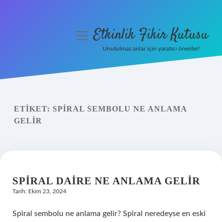
Etkinlik Fikir Kutusu
menüyü
aç
Unutulmaz anlar için yaratıcı öneriler!
Anasayfa
Gizlilik Politikası
ETIKET:
SPIRAL SEMBOLU NE ANLAMA
Yasal Uyarı
GELIR
Hakkımızda
SPIRAL DAIRE NE ANLAMA GELIR
Tarih: Ekim 23, 2024
Spiral sembolu ne anlama gelir? Spiral neredeyse en eski