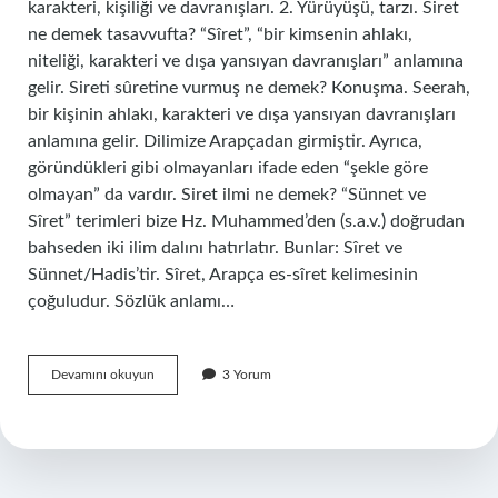
karakteri, kişiliği ve davranışları. 2. Yürüyüşü, tarzı. Siret
ne demek tasavvufta? “Sîret”, “bir kimsenin ahlakı,
niteliği, karakteri ve dışa yansıyan davranışları” anlamına
gelir. Sireti sûretine vurmuş ne demek? Konuşma. Seerah,
bir kişinin ahlakı, karakteri ve dışa yansıyan davranışları
anlamına gelir. Dilimize Arapçadan girmiştir. Ayrıca,
göründükleri gibi olmayanları ifade eden “şekle göre
olmayan” da vardır. Siret ilmi ne demek? “Sünnet ve
Sîret” terimleri bize Hz. Muhammed’den (s.a.v.) doğrudan
bahseden iki ilim dalını hatırlatır. Bunlar: Sîret ve
Sünnet/Hadis’tir. Sîret, Arapça es-sîret kelimesinin
çoğuludur. Sözlük anlamı…
Siret
Devamını okuyun
3 Yorum
Insan
Nedir