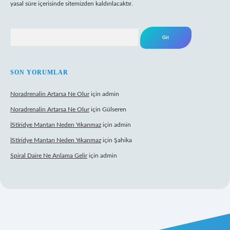
yasal süre içerisinde sitemizden kaldırılacaktır.
Arama
SON YORUMLAR
Noradrenalin Artarsa Ne Olur
için
admin
Noradrenalin Artarsa Ne Olur
için
Gülseren
İStiridye Mantarı Neden Yıkanmaz
için
admin
İStiridye Mantarı Neden Yıkanmaz
için
Şahika
Spiral Daire Ne Anlama Gelir
için
admin
riş