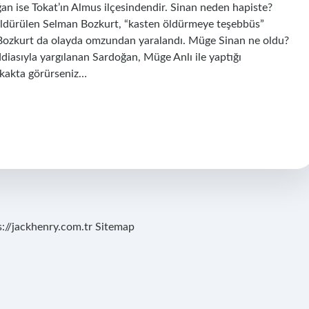
 ise Tokat’ın Almus ilçesindendir. Sinan neden hapiste?
 öldürülen Selman Bozkurt, “kasten öldürmeye teşebbüs”
n Bozkurt da olayda omzundan yaralandı. Müge Sinan ne oldu?
diasıyla yargılanan Sardoğan, Müge Anlı ile yaptığı
Sokakta görürseniz…
s://jackhenry.com.tr
Sitemap