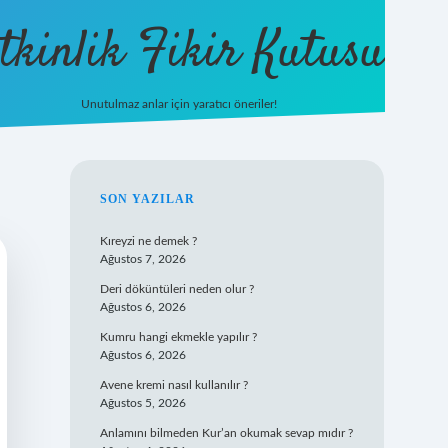
tkinlik Fikir Kutusu
Unutulmaz anlar için yaratıcı öneriler!
betexper giriş
SIDEBAR
SON YAZILAR
Kıreyzi ne demek ?
Ağustos 7, 2026
Deri döküntüleri neden olur ?
Ağustos 6, 2026
Kumru hangi ekmekle yapılır ?
Ağustos 6, 2026
Avene kremi nasıl kullanılır ?
Ağustos 5, 2026
Anlamını bilmeden Kur’an okumak sevap mıdır ?