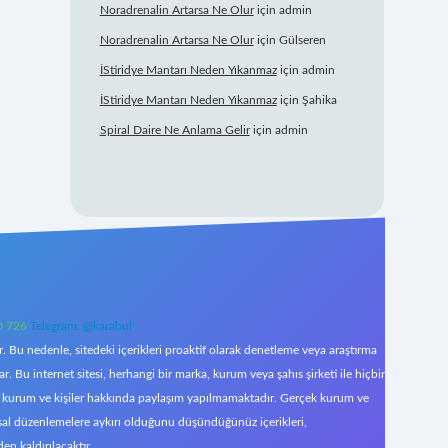
Noradrenalin Artarsa Ne Olur
için
admin
Noradrenalin Artarsa Ne Olur
için
Gülseren
İStiridye Mantarı Neden Yıkanmaz
için
admin
İStiridye Mantarı Neden Yıkanmaz
için
Şahika
Spiral Daire Ne Anlama Gelir
için
admin
0 726
Telegram: @karabul
 Bu nedenle, sitedeki içerikleri proaktif olarak denetleme veya araştırma
Bu internet sitesi, herhangi bir marka, kurum veya şahıs şirketi ile hiçbir
çek kurum ve kişiler hakkında paylaşım yapılmamaktadır. Gerçek kurum ve
asal düzenlemelere aykırı olduğunu düşündüğünüz içerikleri,
den kaldırılacaktır.