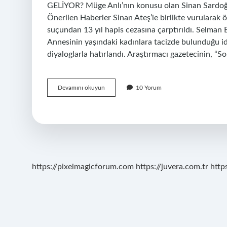
GELİYOR? Müge Anlı’nın konusu olan Sinan Sardoğan
Önerilen Haberler Sinan Ateş’le birlikte vurularak
suçundan 13 yıl hapis cezasına çarptırıldı. Selma
Annesinin yaşındaki kadınlara tacizde bulunduğu id
diyaloglarla hatırlandı. Araştırmacı gazetecinin, “
Sinan
Devamını okuyun
10 Yorum
Tokatın
Hangi
Köyünden
https://pixelmagicforum.com
https://juvera.com.tr
http