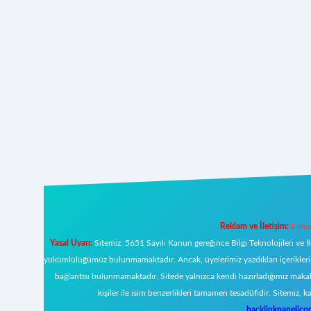
Reklam ve İletişim:
E-mai
Yasal Uyarı:
Sitemiz, 5651 Sayılı Kanun gereğince Bilgi Teknolojileri ve İ
yükümlülüğümüz bulunmamaktadır. Ancak, üyelerimiz yazdıkları içeriklerin s
bağlantısı bulunmamaktadır. Sitede yalnızca kendi hazırladığımız makal
kişiler ile isim benzerlikleri tamamen tesadüfidir. Sitemi
backlinkpanelic