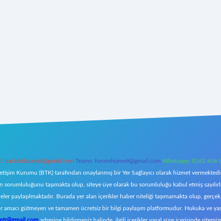
l:
backlinkpaneli@gmail.com
Teams:
forumhizmeti@gmail.com
Whatsapp: 0262 606 
letişim Kurumu (BTK) tarafından onaylanmış bir Yer Sağlayıcı olarak hizmet vermektedir.
orumluluğunu taşımakta olup, siteye üye olarak bu sorumluluğu kabul etmiş sayılırlar. 
eler paylaşılmaktadır. Burada yer alan içerikler haber niteliği taşımamakta olup, ger
z, kar amacı gütmeyen ve tamamen ücretsiz bir bilgi paylaşım platformudur. Hukuka ve y
omtr@gmail.com
adresine bildirmeniz halinde, ilgili içerikler yasal süre içerisinde sitemiz