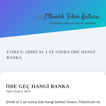
Etkinlik Fikir Kutusu
menüyü
aç
Unutulmaz anlar için yaratıcı öneriler!
Anasayfa
Gizlilik Politikası
ETIKET:
ŞIMDI AL 2 AY SONRA ÖDE HANGI
Yasal Uyarı
BANKA
Hakkımızda
ÖDE GEÇ HANGI BANKA
Tarih: Ocak 3, 2025
Şimdi al 2 ay sonra öde hangi banka? Axess, Maximum ve