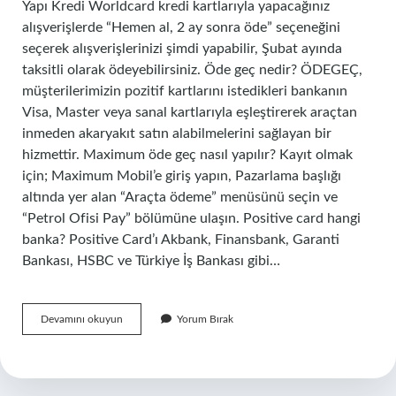
Yapı Kredi Worldcard kredi kartlarıyla yapacağınız
alışverişlerde “Hemen al, 2 ay sonra öde” seçeneğini
seçerek alışverişlerinizi şimdi yapabilir, Şubat ayında
taksitli olarak ödeyebilirsiniz. Öde geç nedir? ÖDEGEÇ,
müşterilerimizin pozitif kartlarını istedikleri bankanın
Visa, Master veya sanal kartlarıyla eşleştirerek araçtan
inmeden akaryakıt satın alabilmelerini sağlayan bir
hizmettir. Maximum öde geç nasıl yapılır? Kayıt olmak
için; Maximum Mobil’e giriş yapın, Pazarlama başlığı
altında yer alan “Araçta ödeme” menüsünü seçin ve
“Petrol Ofisi Pay” bölümüne ulaşın. Positive card hangi
banka? Positive Card’ı Akbank, Finansbank, Garanti
Bankası, HSBC ve Türkiye İş Bankası gibi…
Öde
Devamını okuyun
Yorum Bırak
Geç
Hangi
Banka