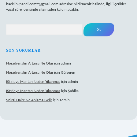
backlinkpanelicomtr@gmail.com
adresine bildirmeniz halinde, ilgili içerikler
yasal süre içerisinde sitemizden kaldırılacaktır.
Arama
SON YORUMLAR
Noradrenalin Artarsa Ne Olur
için
admin
Noradrenalin Artarsa Ne Olur
için
Gülseren
İStiridye Mantarı Neden Yıkanmaz
için
admin
İStiridye Mantarı Neden Yıkanmaz
için
Şahika
Spiral Daire Ne Anlama Gelir
için
admin