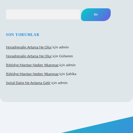
Arama
SON YORUMLAR
Noradrenalin Artarsa Ne Olur
için
admin
Noradrenalin Artarsa Ne Olur
için
Gülseren
İStiridye Mantarı Neden Yıkanmaz
için
admin
İStiridye Mantarı Neden Yıkanmaz
için
Şahika
Spiral Daire Ne Anlama Gelir
için
admin
riş