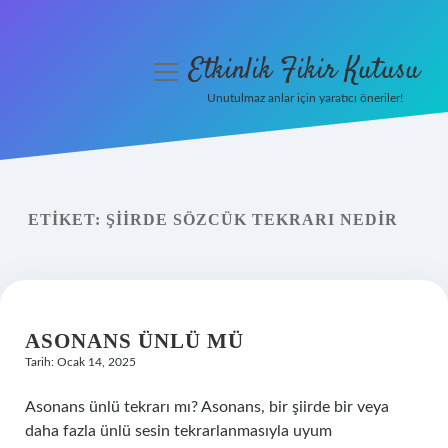
Etkinlik Fikir Kutusu
menüyü
aç
Unutulmaz anlar için yaratıcı öneriler!
Anasayfa
Gizlilik Politikası
ETIKET:
ŞIIRDE SÖZCÜK TEKRARI NEDIR
Yasal Uyarı
Hakkımızda
ASONANS ÜNLÜ MÜ
Tarih: Ocak 14, 2025
Asonans ünlü tekrarı mı? Asonans, bir şiirde bir veya
daha fazla ünlü sesin tekrarlanmasıyla uyum