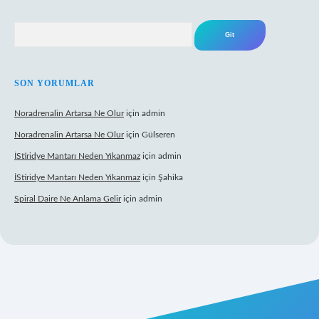
Arama
SON YORUMLAR
Noradrenalin Artarsa Ne Olur
için
admin
Noradrenalin Artarsa Ne Olur
için
Gülseren
İStiridye Mantarı Neden Yıkanmaz
için
admin
İStiridye Mantarı Neden Yıkanmaz
için
Şahika
Spiral Daire Ne Anlama Gelir
için
admin
riş