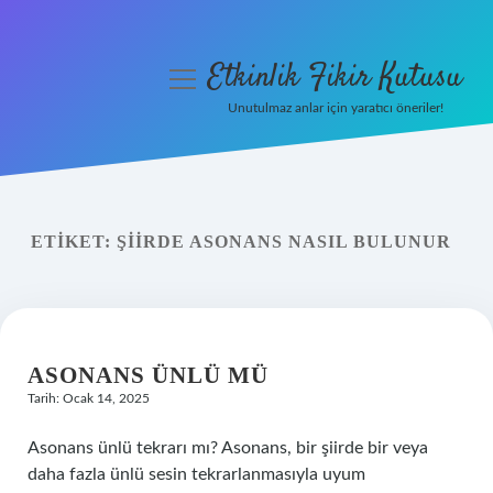
Etkinlik Fikir Kutusu
menüyü
aç
Unutulmaz anlar için yaratıcı öneriler!
Anasayfa
Gizlilik Politikası
ETIKET:
ŞIIRDE ASONANS NASIL BULUNUR
Yasal Uyarı
Hakkımızda
ASONANS ÜNLÜ MÜ
Tarih: Ocak 14, 2025
Asonans ünlü tekrarı mı? Asonans, bir şiirde bir veya
daha fazla ünlü sesin tekrarlanmasıyla uyum