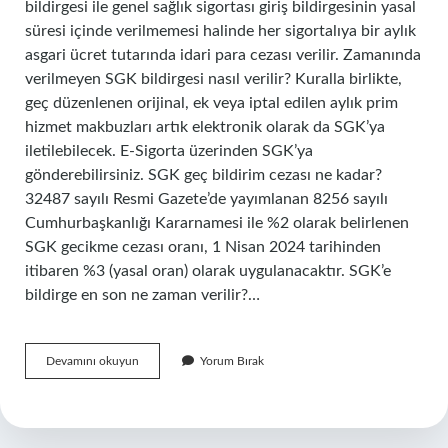
bildirgesi ile genel sağlık sigortası giriş bildirgesinin yasal
süresi içinde verilmemesi halinde her sigortalıya bir aylık
asgari ücret tutarında idari para cezası verilir. Zamanında
verilmeyen SGK bildirgesi nasıl verilir? Kuralla birlikte,
geç düzenlenen orijinal, ek veya iptal edilen aylık prim
hizmet makbuzları artık elektronik olarak da SGK’ya
iletilebilecek. E-Sigorta üzerinden SGK’ya
gönderebilirsiniz. SGK geç bildirim cezası ne kadar?
32487 sayılı Resmi Gazete’de yayımlanan 8256 sayılı
Cumhurbaşkanlığı Kararnamesi ile %2 olarak belirlenen
SGK gecikme cezası oranı, 1 Nisan 2024 tarihinden
itibaren %3 (yasal oran) olarak uygulanacaktır. SGK’e
bildirge en son ne zaman verilir?…
E
Devamını okuyun
Yorum Bırak
Bildirge
Verilmezse
Ne
Olur