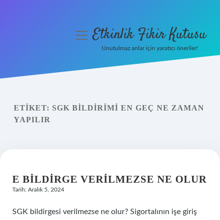
Etkinlik Fikir Kutusu
menüyü
aç
Unutulmaz anlar için yaratıcı öneriler!
Anasayfa
Gizlilik Politikası
ETIKET:
SGK BILDIRIMI EN GEÇ NE ZAMAN
Yasal Uyarı
YAPILIR
Hakkımızda
E BILDIRGE VERILMEZSE NE OLUR
Tarih: Aralık 5, 2024
SGK bildirgesi verilmezse ne olur? Sigortalının işe giriş