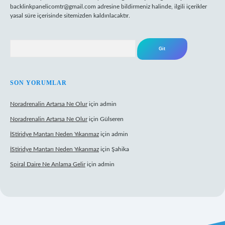
backlinkpanelicomtr@gmail.com
adresine bildirmeniz halinde, ilgili içerikler
yasal süre içerisinde sitemizden kaldırılacaktır.
Arama
SON YORUMLAR
Noradrenalin Artarsa Ne Olur
için
admin
Noradrenalin Artarsa Ne Olur
için
Gülseren
İStiridye Mantarı Neden Yıkanmaz
için
admin
İStiridye Mantarı Neden Yıkanmaz
için
Şahika
Spiral Daire Ne Anlama Gelir
için
admin