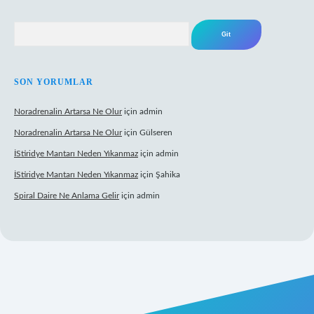
Arama
SON YORUMLAR
Noradrenalin Artarsa Ne Olur
için
admin
Noradrenalin Artarsa Ne Olur
için
Gülseren
İStiridye Mantarı Neden Yıkanmaz
için
admin
İStiridye Mantarı Neden Yıkanmaz
için
Şahika
Spiral Daire Ne Anlama Gelir
için
admin
riş