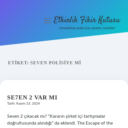
Etkinlik Fikir Kutusu
menüyü
aç
Unutulmaz anlar için yaratıcı öneriler!
Anasayfa
Gizlilik Politikası
ETIKET:
SEVEN POLISIYE MI
Yasal Uyarı
Hakkımızda
SE7EN 2 VAR MI
Tarih: Kasım 23, 2024
Seven 2 çıkacak mı? “Kararın şirket içi tartışmalar
doğrultusunda alındığı” da eklendi. The Escape of the