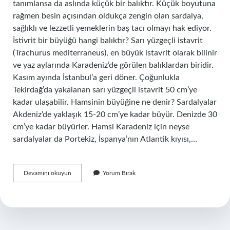
tanımlansa da aslında küçük bir balıktır. Küçük boyutuna
rağmen besin açısından oldukça zengin olan sardalya,
sağlıklı ve lezzetli yemeklerin baş tacı olmayı hak ediyor.
İstivrit bir büyüğü hangi balıktır? Sarı yüzgeçli istavrit
(Trachurus mediterraneus), en büyük istavrit olarak bilinir
ve yaz aylarında Karadeniz’de görülen balıklardan biridir.
Kasım ayında İstanbul’a geri döner. Çoğunlukla
Tekirdağ’da yakalanan sarı yüzgeçli istavrit 50 cm’ye
kadar ulaşabilir. Hamsinin büyüğine ne denir? Sardalyalar
Akdeniz’de yaklaşık 15-20 cm’ye kadar büyür. Denizde 30
cm’ye kadar büyürler. Hamsi Karadeniz için neyse
sardalyalar da Portekiz, İspanya’nın Atlantik kıyısı,…
Istavrit
Devamını okuyun
Yorum Bırak
Hamsinin
Büyüğü
Mü