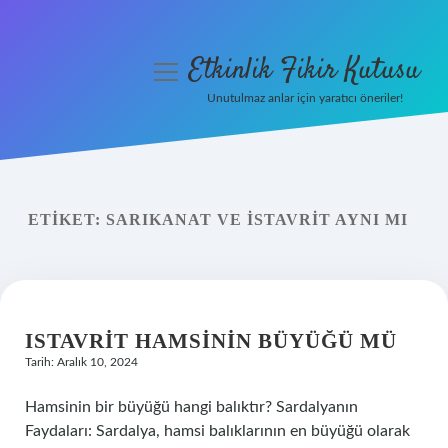
Etkinlik Fikir Kutusu
menüyü
aç
Unutulmaz anlar için yaratıcı öneriler!
Anasayfa
Gizlilik Politikası
ETIKET:
SARIKANAT VE ISTAVRIT AYNI MI
Yasal Uyarı
Hakkımızda
ISTAVRIT HAMSININ BÜYÜĞÜ MÜ
Tarih: Aralık 10, 2024
Hamsinin bir büyüğü hangi balıktır? Sardalyanın
Faydaları: Sardalya, hamsi balıklarının en büyüğü olarak