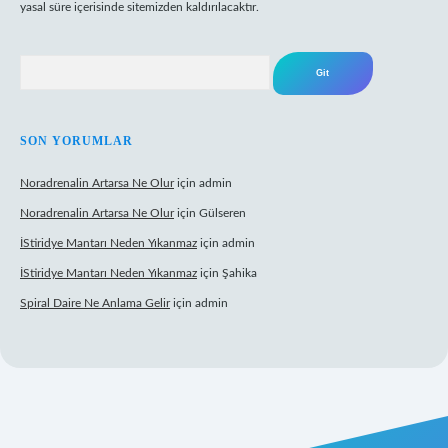
yasal süre içerisinde sitemizden kaldırılacaktır.
Arama
SON YORUMLAR
Noradrenalin Artarsa Ne Olur
için
admin
Noradrenalin Artarsa Ne Olur
için
Gülseren
İStiridye Mantarı Neden Yıkanmaz
için
admin
İStiridye Mantarı Neden Yıkanmaz
için
Şahika
Spiral Daire Ne Anlama Gelir
için
admin
riş