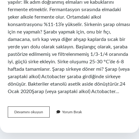
yapılır: İlk adım doğranmış elmaları ve kabuklarını
fermente etmektir. Fermantasyon sırasında elmadaki
şeker alkole fermente olur. Ortamdaki alkol
konsantrasyonu %11-13’e yükselir. Sirkenin şarap olması
için ne yapmalı? Şarabı yapmak için, onu bir fıçı,
damacana, sırlı kap veya diğer ahşap kaplarda sıcak bir
yerde yarı dolu olarak saklayın. Başlangıç ​​olarak, şaraba
pastörize edilmemiş ve filtrelenmemiş 1/3-1/4 oranında
iyi, güçlü sirke ekleyin. Sirke oluşumu 25-30 °C’de 6-8
haftada tamamlanır. Şarap sirkeye döner mi? Şarap (veya
şaraptaki alkol) Actobacter şaraba girdiğinde sirkeye
dönüşür. Bakteriler etanolü asetik aside dönüştürür.24
Ocak 2020Şarap (veya şaraptaki alkol) Actobacter…
Sirke
Devamını okuyun
Yorum Bırak
Şaraba
Dönüşür
Mü