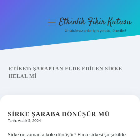
Etkinlik Fikir Kutusu
menüyü
aç
Unutulmaz anlar için yaratıcı öneriler!
Anasayfa
Gizlilik Politikası
ETIKET:
ŞARAPTAN ELDE EDILEN SIRKE
Yasal Uyarı
HELAL MI
Hakkımızda
SIRKE ŞARABA DÖNÜŞÜR MÜ
Tarih: Aralık 5, 2024
Sirke ne zaman alkole dönüşür? Elma sirkesi şu şekilde