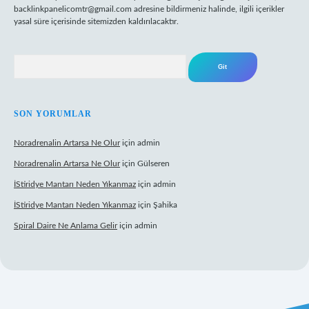
backlinkpanelicomtr@gmail.com
adresine bildirmeniz halinde, ilgili içerikler
yasal süre içerisinde sitemizden kaldırılacaktır.
Arama
SON YORUMLAR
Noradrenalin Artarsa Ne Olur
için
admin
Noradrenalin Artarsa Ne Olur
için
Gülseren
İStiridye Mantarı Neden Yıkanmaz
için
admin
İStiridye Mantarı Neden Yıkanmaz
için
Şahika
Spiral Daire Ne Anlama Gelir
için
admin