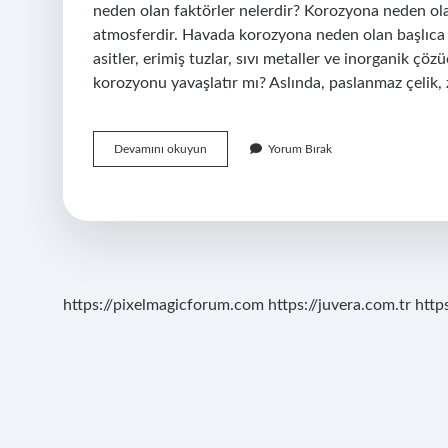
neden olan faktörler nelerdir? Korozyona neden ola
atmosferdir. Havada korozyona neden olan başlıca fa
asitler, erimiş tuzlar, sıvı metaller ve inorganik ç
korozyonu yavaşlatır mı? Aslında, paslanmaz çelik
Tuz
Devamını okuyun
Yorum Bırak
Korozyona
Sebep
Olur
Mu
https://pixelmagicforum.com
https://juvera.com.tr
http