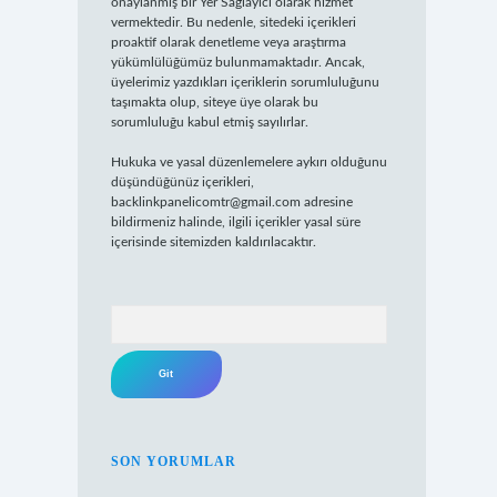
onaylanmış bir Yer Sağlayıcı olarak hizmet
vermektedir. Bu nedenle, sitedeki içerikleri
proaktif olarak denetleme veya araştırma
yükümlülüğümüz bulunmamaktadır. Ancak,
üyelerimiz yazdıkları içeriklerin sorumluluğunu
taşımakta olup, siteye üye olarak bu
sorumluluğu kabul etmiş sayılırlar.
Hukuka ve yasal düzenlemelere aykırı olduğunu
düşündüğünüz içerikleri,
backlinkpanelicomtr@gmail.com
adresine
bildirmeniz halinde, ilgili içerikler yasal süre
içerisinde sitemizden kaldırılacaktır.
Arama
SON YORUMLAR