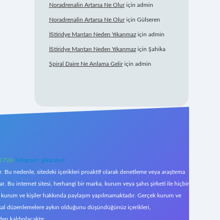
Noradrenalin Artarsa Ne Olur
için
admin
Noradrenalin Artarsa Ne Olur
için
Gülseren
İStiridye Mantarı Neden Yıkanmaz
için
admin
İStiridye Mantarı Neden Yıkanmaz
için
Şahika
Spiral Daire Ne Anlama Gelir
için
admin
0 726
Telegram: @karabul
 Bu nedenle, sitedeki içerikleri proaktif olarak denetleme veya araştırma
Bu internet sitesi, herhangi bir marka, kurum veya şahıs şirketi ile hiçbir
çek kurum ve kişiler hakkında paylaşım yapılmamaktadır. Gerçek kurum ve
asal düzenlemelere aykırı olduğunu düşündüğünüz içerikleri,
den kaldırılacaktır.