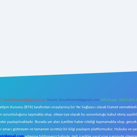
l:
backlinkpaneli@gmail.com
Teams:
forumhizmeti@gmail.com
Whatsapp: 0262 606 
letişim Kurumu (BTK) tarafından onaylanmış bir Yer Sağlayıcı olarak hizmet vermektedir.
orumluluğunu taşımakta olup, siteye üye olarak bu sorumluluğu kabul etmiş sayılırlar. 
eler paylaşılmaktadır. Burada yer alan içerikler haber niteliği taşımamakta olup, ger
z, kar amacı gütmeyen ve tamamen ücretsiz bir bilgi paylaşım platformudur. Hukuka ve y
omtr@gmail.com
adresine bildirmeniz halinde, ilgili içerikler yasal süre içerisinde sitemiz