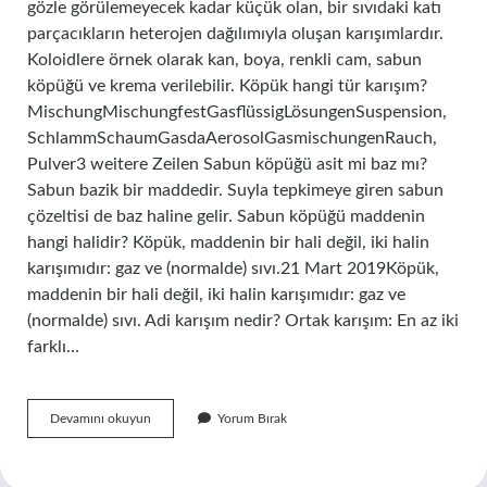
gözle görülemeyecek kadar küçük olan, bir sıvıdaki katı
parçacıkların heterojen dağılımıyla oluşan karışımlardır.
Koloidlere örnek olarak kan, boya, renkli cam, sabun
köpüğü ve krema verilebilir. Köpük hangi tür karışım?
MischungMischungfestGasflüssigLösungenSuspension,
SchlammSchaumGasdaAerosolGasmischungenRauch,
Pulver3 weitere Zeilen Sabun köpüğü asit mi baz mı?
Sabun bazik bir maddedir. Suyla tepkimeye giren sabun
çözeltisi de baz haline gelir. Sabun köpüğü maddenin
hangi halidir? Köpük, maddenin bir hali değil, iki halin
karışımıdır: gaz ve (normalde) sıvı.21 Mart 2019Köpük,
maddenin bir hali değil, iki halin karışımıdır: gaz ve
(normalde) sıvı. Adi karışım nedir? Ortak karışım: En az iki
farklı…
Sabun
Devamını okuyun
Yorum Bırak
Köpüğü
Nasıl
Bir