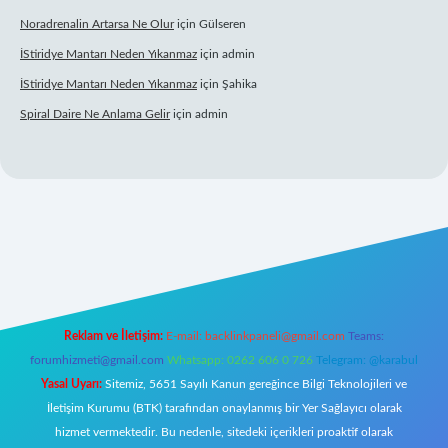
Noradrenalin Artarsa Ne Olur
için
Gülseren
İStiridye Mantarı Neden Yıkanmaz
için
admin
İStiridye Mantarı Neden Yıkanmaz
için
Şahika
Spiral Daire Ne Anlama Gelir
için
admin
ş
Reklam ve İletişim:
E-mail:
backlinkpaneli@gmail.com
Teams:
forumhizmeti@gmail.com
Whatsapp: 0262 606 0 726
Telegram: @karabul
Yasal Uyarı:
Sitemiz, 5651 Sayılı Kanun gereğince Bilgi Teknolojileri ve
İletişim Kurumu (BTK) tarafından onaylanmış bir Yer Sağlayıcı olarak
hizmet vermektedir. Bu nedenle, sitedeki içerikleri proaktif olarak