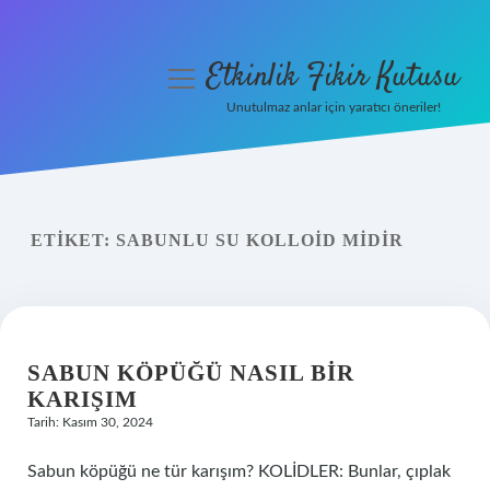
Etkinlik Fikir Kutusu
menüyü
aç
Unutulmaz anlar için yaratıcı öneriler!
Anasayfa
Gizlilik Politikası
ETIKET:
SABUNLU SU KOLLOID MIDIR
Yasal Uyarı
Hakkımızda
SABUN KÖPÜĞÜ NASIL BIR
KARIŞIM
Tarih: Kasım 30, 2024
Sabun köpüğü ne tür karışım? KOLİDLER: Bunlar, çıplak