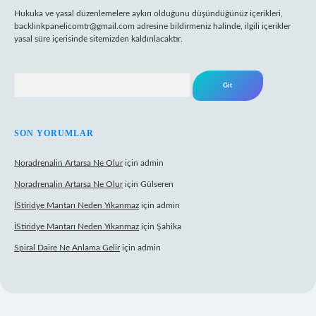
Hukuka ve yasal düzenlemelere aykırı olduğunu düşündüğünüz içerikleri,
backlinkpanelicomtr@gmail.com
adresine bildirmeniz halinde, ilgili içerikler
yasal süre içerisinde sitemizden kaldırılacaktır.
Arama
SON YORUMLAR
Noradrenalin Artarsa Ne Olur
için
admin
Noradrenalin Artarsa Ne Olur
için
Gülseren
İStiridye Mantarı Neden Yıkanmaz
için
admin
İStiridye Mantarı Neden Yıkanmaz
için
Şahika
Spiral Daire Ne Anlama Gelir
için
admin