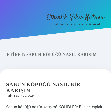
Etkinlik Fikir Kutusu
menüyü
aç
Unutulmaz anlar için yaratıcı öneriler!
Anasayfa
Gizlilik Politikası
ETIKET:
SABUN KÖPÜĞÜ NASIL KARIŞIM
Yasal Uyarı
Hakkımızda
SABUN KÖPÜĞÜ NASIL BIR
KARIŞIM
Tarih: Kasım 30, 2024
Sabun köpüğü ne tür karışım? KOLİDLER: Bunlar, çıplak