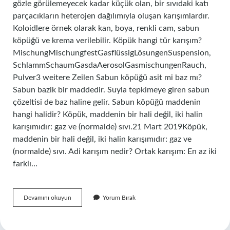
gözle görülemeyecek kadar küçük olan, bir sıvıdaki katı
parçacıkların heterojen dağılımıyla oluşan karışımlardır.
Koloidlere örnek olarak kan, boya, renkli cam, sabun
köpüğü ve krema verilebilir. Köpük hangi tür karışım?
MischungMischungfestGasflüssigLösungenSuspension,
SchlammSchaumGasdaAerosolGasmischungenRauch,
Pulver3 weitere Zeilen Sabun köpüğü asit mi baz mı?
Sabun bazik bir maddedir. Suyla tepkimeye giren sabun
çözeltisi de baz haline gelir. Sabun köpüğü maddenin
hangi halidir? Köpük, maddenin bir hali değil, iki halin
karışımıdır: gaz ve (normalde) sıvı.21 Mart 2019Köpük,
maddenin bir hali değil, iki halin karışımıdır: gaz ve
(normalde) sıvı. Adi karışım nedir? Ortak karışım: En az iki
farklı…
Sabun
Devamını okuyun
Yorum Bırak
Köpüğü
Nasıl
Bir