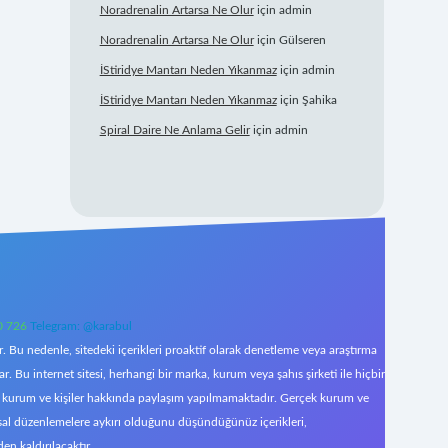
Noradrenalin Artarsa Ne Olur
için
admin
Noradrenalin Artarsa Ne Olur
için
Gülseren
İStiridye Mantarı Neden Yıkanmaz
için
admin
İStiridye Mantarı Neden Yıkanmaz
için
Şahika
Spiral Daire Ne Anlama Gelir
için
admin
0 726
Telegram: @karabul
 Bu nedenle, sitedeki içerikleri proaktif olarak denetleme veya araştırma
Bu internet sitesi, herhangi bir marka, kurum veya şahıs şirketi ile hiçbir
çek kurum ve kişiler hakkında paylaşım yapılmamaktadır. Gerçek kurum ve
asal düzenlemelere aykırı olduğunu düşündüğünüz içerikleri,
den kaldırılacaktır.