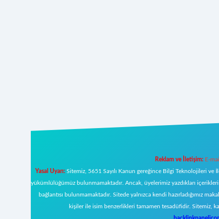
Reklam ve İletişim:
E-mai
Yasal Uyarı:
Sitemiz, 5651 Sayılı Kanun gereğince Bilgi Teknolojileri ve İ
yükümlülüğümüz bulunmamaktadır. Ancak, üyelerimiz yazdıkları içeriklerin s
bağlantısı bulunmamaktadır. Sitede yalnızca kendi hazırladığımız makal
kişiler ile isim benzerlikleri tamamen tesadüfidir. Sitemi
backlinkpanelic