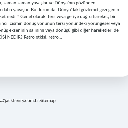
ncak, zaman zaman yavaşlar ve Dünya’nın gözünden
an daha yavaştır. Bu durumda, Dünya’daki gözlemci gezegenin
eket nedir? Genel olarak, ters veya geriye doğru hareket, bir
irincil cismin dönüş yönünün tersi yönündeki yörüngesel veya
önüş ekseninin salınımı veya dönüşü gibi diğer hareketleri de
İSİ NEDİR? Retro etkisi, retro…
s://jackhenry.com.tr
Sitemap