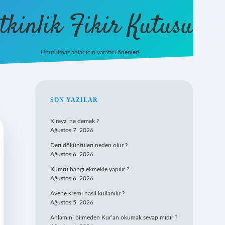
tkinlik Fikir Kutusu
Unutulmaz anlar için yaratıcı öneriler!
betexper giriş
SIDEBAR
SON YAZILAR
Kıreyzi ne demek ?
Ağustos 7, 2026
Deri döküntüleri neden olur ?
Ağustos 6, 2026
Kumru hangi ekmekle yapılır ?
Ağustos 6, 2026
Avene kremi nasıl kullanılır ?
Ağustos 5, 2026
Anlamını bilmeden Kur’an okumak sevap mıdır ?