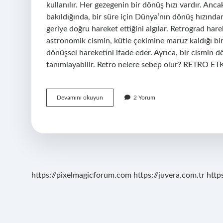
kullanılır. Her gezegenin bir dönüş hızı vardır. A
bakıldığında, bir süre için Dünya’nın dönüş hızınd
geriye doğru hareket ettiğini algılar. Retrograd har
astronomik cismin, kütle çekimine maruz kaldığı b
dönüşsel hareketini ifade eder. Ayrıca, bir cismin d
tanımlayabilir. Retro nelere sebep olur? RETRO ETK
Astrolojide
Devamını okuyun
2 Yorum
Retrograde
Ne
Demek
https://pixelmagicforum.com
https://juvera.com.tr
http