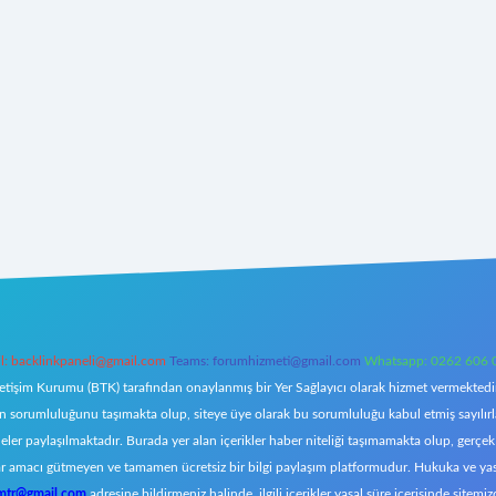
l:
backlinkpaneli@gmail.com
Teams:
forumhizmeti@gmail.com
Whatsapp: 0262 606 
letişim Kurumu (BTK) tarafından onaylanmış bir Yer Sağlayıcı olarak hizmet vermektedir.
orumluluğunu taşımakta olup, siteye üye olarak bu sorumluluğu kabul etmiş sayılırlar. 
eler paylaşılmaktadır. Burada yer alan içerikler haber niteliği taşımamakta olup, ger
z, kar amacı gütmeyen ve tamamen ücretsiz bir bilgi paylaşım platformudur. Hukuka ve y
omtr@gmail.com
adresine bildirmeniz halinde, ilgili içerikler yasal süre içerisinde sitemiz