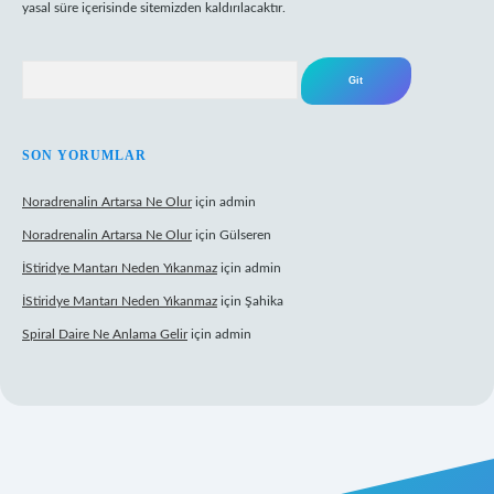
yasal süre içerisinde sitemizden kaldırılacaktır.
Arama
SON YORUMLAR
Noradrenalin Artarsa Ne Olur
için
admin
Noradrenalin Artarsa Ne Olur
için
Gülseren
İStiridye Mantarı Neden Yıkanmaz
için
admin
İStiridye Mantarı Neden Yıkanmaz
için
Şahika
Spiral Daire Ne Anlama Gelir
için
admin
iş