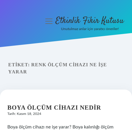
Etkinlik Fikir Kutusu
menüyü
aç
Unutulmaz anlar için yaratıcı öneriler!
Anasayfa
Gizlilik Politikası
ETIKET:
RENK ÖLÇÜM CIHAZI NE IŞE
Yasal Uyarı
YARAR
Hakkımızda
BOYA ÖLÇÜM CIHAZI NEDIR
Tarih: Kasım 18, 2024
Boya ölçüm cihazı ne işe yarar? Boya kalınlığı ölçüm