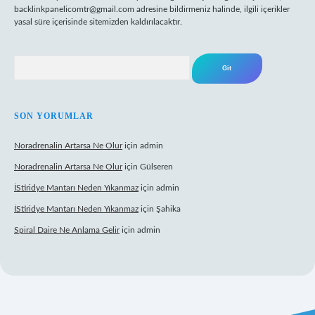
backlinkpanelicomtr@gmail.com
adresine bildirmeniz halinde, ilgili içerikler
yasal süre içerisinde sitemizden kaldırılacaktır.
Arama
SON YORUMLAR
Noradrenalin Artarsa Ne Olur
için
admin
Noradrenalin Artarsa Ne Olur
için
Gülseren
İStiridye Mantarı Neden Yıkanmaz
için
admin
İStiridye Mantarı Neden Yıkanmaz
için
Şahika
Spiral Daire Ne Anlama Gelir
için
admin