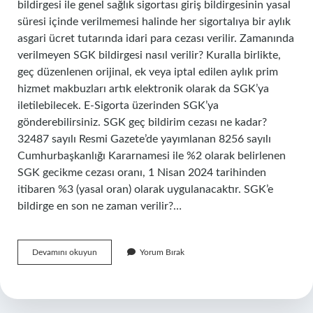
bildirgesi ile genel sağlık sigortası giriş bildirgesinin yasal
süresi içinde verilmemesi halinde her sigortalıya bir aylık
asgari ücret tutarında idari para cezası verilir. Zamanında
verilmeyen SGK bildirgesi nasıl verilir? Kuralla birlikte,
geç düzenlenen orijinal, ek veya iptal edilen aylık prim
hizmet makbuzları artık elektronik olarak da SGK’ya
iletilebilecek. E-Sigorta üzerinden SGK’ya
gönderebilirsiniz. SGK geç bildirim cezası ne kadar?
32487 sayılı Resmi Gazete’de yayımlanan 8256 sayılı
Cumhurbaşkanlığı Kararnamesi ile %2 olarak belirlenen
SGK gecikme cezası oranı, 1 Nisan 2024 tarihinden
itibaren %3 (yasal oran) olarak uygulanacaktır. SGK’e
bildirge en son ne zaman verilir?…
E
Devamını okuyun
Yorum Bırak
Bildirge
Verilmezse
Ne
Olur