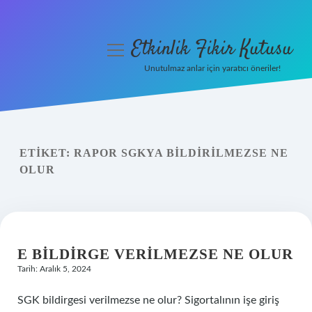
Etkinlik Fikir Kutusu
menüyü
aç
Unutulmaz anlar için yaratıcı öneriler!
Anasayfa
Gizlilik Politikası
ETIKET:
RAPOR SGKYA BILDIRILMEZSE NE
Yasal Uyarı
OLUR
Hakkımızda
E BILDIRGE VERILMEZSE NE OLUR
Tarih: Aralık 5, 2024
SGK bildirgesi verilmezse ne olur? Sigortalının işe giriş