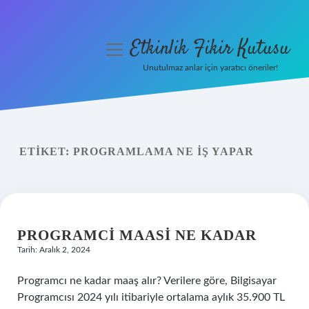
Etkinlik Fikir Kutusu
menüyü
aç
Unutulmaz anlar için yaratıcı öneriler!
Anasayfa
Gizlilik Politikası
ETIKET:
PROGRAMLAMA NE IŞ YAPAR
Yasal Uyarı
Hakkımızda
PROGRAMCI MAASI NE KADAR
Tarih: Aralık 2, 2024
Programcı ne kadar maaş alır? Verilere göre, Bilgisayar
Programcısı 2024 yılı itibariyle ortalama aylık 35.900 TL