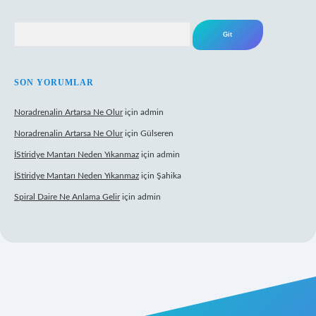
Arama
SON YORUMLAR
Noradrenalin Artarsa Ne Olur
için
admin
Noradrenalin Artarsa Ne Olur
için
Gülseren
İStiridye Mantarı Neden Yıkanmaz
için
admin
İStiridye Mantarı Neden Yıkanmaz
için
Şahika
Spiral Daire Ne Anlama Gelir
için
admin
iriş