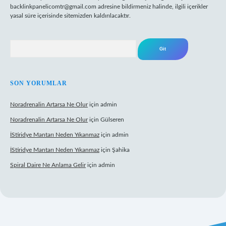
backlinkpanelicomtr@gmail.com
adresine bildirmeniz halinde, ilgili içerikler
yasal süre içerisinde sitemizden kaldırılacaktır.
Arama
SON YORUMLAR
Noradrenalin Artarsa Ne Olur
için
admin
Noradrenalin Artarsa Ne Olur
için
Gülseren
İStiridye Mantarı Neden Yıkanmaz
için
admin
İStiridye Mantarı Neden Yıkanmaz
için
Şahika
Spiral Daire Ne Anlama Gelir
için
admin