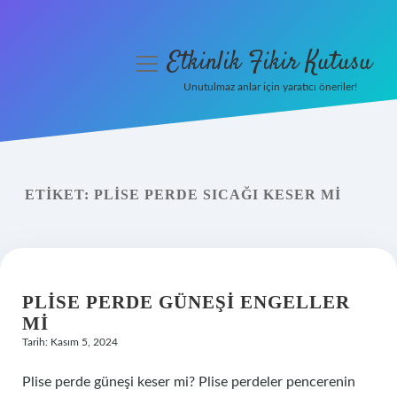
Etkinlik Fikir Kutusu
menüyü
aç
Unutulmaz anlar için yaratıcı öneriler!
Anasayfa
Gizlilik Politikası
ETIKET:
PLISE PERDE SICAĞI KESER MI
Yasal Uyarı
Hakkımızda
PLISE PERDE GÜNEŞI ENGELLER
MI
Tarih: Kasım 5, 2024
Plise perde güneşi keser mi? Plise perdeler pencerenin