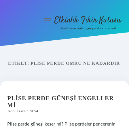
Etkinlik Fikir Kutusu
menüyü
aç
Unutulmaz anlar için yaratıcı öneriler!
Anasayfa
Gizlilik Politikası
ETIKET:
PLISE PERDE ÖMRÜ NE KADARDIR
Yasal Uyarı
Hakkımızda
PLISE PERDE GÜNEŞI ENGELLER
MI
Tarih: Kasım 5, 2024
Plise perde güneşi keser mi? Plise perdeler pencerenin