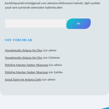
backlinkpanelicomtr@gmail.com
adresine bildirmeniz halinde, ilgili içerikler
yasal süre içerisinde sitemizden kaldırılacaktır.
Arama
SON YORUMLAR
Noradrenalin Artarsa Ne Olur
için
admin
Noradrenalin Artarsa Ne Olur
için
Gülseren
İStiridye Mantarı Neden Yıkanmaz
için
admin
İStiridye Mantarı Neden Yıkanmaz
için
Şahika
Spiral Daire Ne Anlama Gelir
için
admin