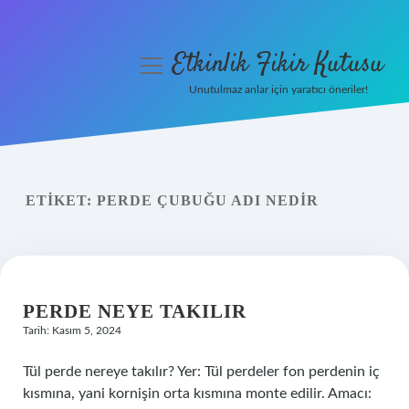
Etkinlik Fikir Kutusu
menüyü
aç
Unutulmaz anlar için yaratıcı öneriler!
Anasayfa
Gizlilik Politikası
ETIKET:
PERDE ÇUBUĞU ADI NEDIR
Yasal Uyarı
Hakkımızda
PERDE NEYE TAKILIR
Tarih: Kasım 5, 2024
Tül perde nereye takılır? Yer: Tül perdeler fon perdenin iç
kısmına, yani kornişin orta kısmına monte edilir. Amacı: