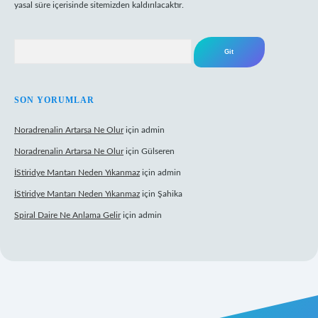
yasal süre içerisinde sitemizden kaldırılacaktır.
Arama
SON YORUMLAR
Noradrenalin Artarsa Ne Olur
için
admin
Noradrenalin Artarsa Ne Olur
için
Gülseren
İStiridye Mantarı Neden Yıkanmaz
için
admin
İStiridye Mantarı Neden Yıkanmaz
için
Şahika
Spiral Daire Ne Anlama Gelir
için
admin
riş