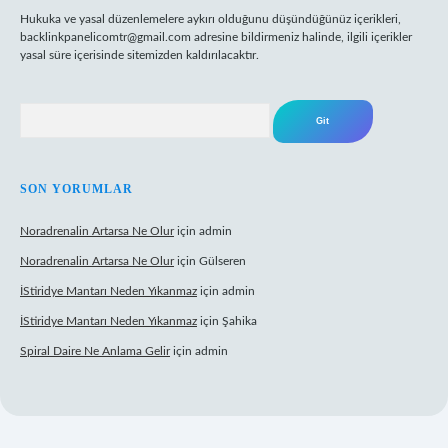
Hukuka ve yasal düzenlemelere aykırı olduğunu düşündüğünüz içerikleri,
backlinkpanelicomtr@gmail.com
adresine bildirmeniz halinde, ilgili içerikler
yasal süre içerisinde sitemizden kaldırılacaktır.
Arama
SON YORUMLAR
Noradrenalin Artarsa Ne Olur
için
admin
Noradrenalin Artarsa Ne Olur
için
Gülseren
İStiridye Mantarı Neden Yıkanmaz
için
admin
İStiridye Mantarı Neden Yıkanmaz
için
Şahika
Spiral Daire Ne Anlama Gelir
için
admin