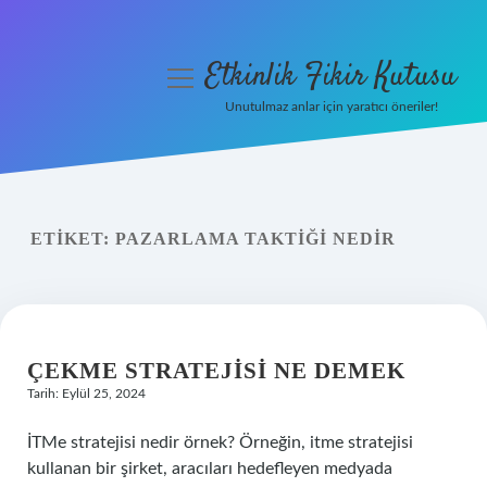
Etkinlik Fikir Kutusu
menüyü
aç
Unutulmaz anlar için yaratıcı öneriler!
Anasayfa
Gizlilik Politikası
ETIKET:
PAZARLAMA TAKTIĞI NEDIR
Yasal Uyarı
Hakkımızda
ÇEKME STRATEJISI NE DEMEK
Tarih: Eylül 25, 2024
İTMe stratejisi nedir örnek? Örneğin, itme stratejisi
kullanan bir şirket, aracıları hedefleyen medyada