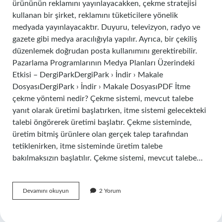
ürününün reklamını yayınlayacakken, çekme stratejisi
kullanan bir şirket, reklamını tüketicilere yönelik
medyada yayınlayacaktır. Duyuru, televizyon, radyo ve
gazete gibi medya aracılığıyla yapılır. Ayrıca, bir çekiliş
düzenlemek doğrudan posta kullanımını gerektirebilir.
Pazarlama Programlarının Medya Planları Üzerindeki
Etkisi – DergiParkDergiPark › İndir › Makale
DosyasıDergiPark › İndir › Makale DosyasıPDF İtme
çekme yöntemi nedir? Çekme sistemi, mevcut talebe
yanıt olarak üretimi başlatırken, itme sistemi gelecekteki
talebi öngörerek üretimi başlatır. Çekme sisteminde,
üretim bitmiş ürünlere olan gerçek talep tarafından
tetiklenirken, itme sisteminde üretim talebe
bakılmaksızın başlatılır. Çekme sistemi, mevcut talebe…
Çekme
Devamını okuyun
2 Yorum
Stratejisi
Ne
Demek