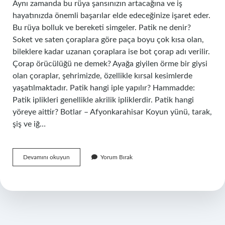
Aynı zamanda bu rüya şansınızın artacağına ve iş
hayatınızda önemli başarılar elde edeceğinize işaret eder.
Bu rüya bolluk ve bereketi simgeler. Patik ne denir?
Soket ve saten çoraplara göre paça boyu çok kısa olan,
bileklere kadar uzanan çoraplara ise bot çorap adı verilir.
Çorap örücülüğü ne demek? Ayağa giyilen örme bir giysi
olan çoraplar, şehrimizde, özellikle kırsal kesimlerde
yaşatılmaktadır. Patik hangi iple yapılır? Hammadde:
Patik iplikleri genellikle akrilik ipliklerdir. Patik hangi
yöreye aittir? Botlar – Afyonkarahisar Koyun yünü, tarak,
şiş ve iğ…
Patik
Devamını okuyun
Yorum Bırak
Hangi
Yöreye
Ait