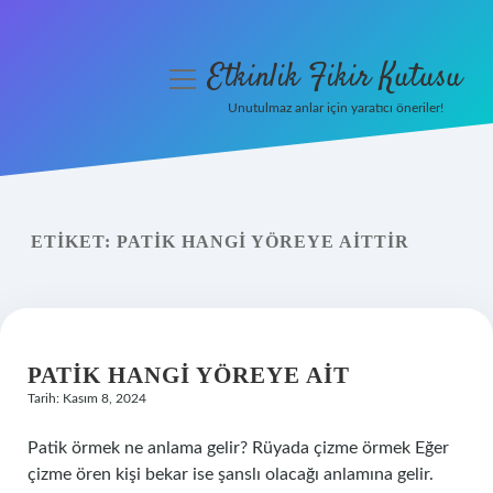
Etkinlik Fikir Kutusu
menüyü
aç
Unutulmaz anlar için yaratıcı öneriler!
Anasayfa
Gizlilik Politikası
ETIKET:
PATIK HANGI YÖREYE AITTIR
Yasal Uyarı
Hakkımızda
PATIK HANGI YÖREYE AIT
Tarih: Kasım 8, 2024
Patik örmek ne anlama gelir? Rüyada çizme örmek Eğer
çizme ören kişi bekar ise şanslı olacağı anlamına gelir.