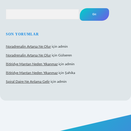
Arama
SON YORUMLAR
Noradrenalin Artarsa Ne Olur
için
admin
Noradrenalin Artarsa Ne Olur
için
Gülseren
İStiridye Mantarı Neden Yıkanmaz
için
admin
İStiridye Mantarı Neden Yıkanmaz
için
Şahika
Spiral Daire Ne Anlama Gelir
için
admin
iş