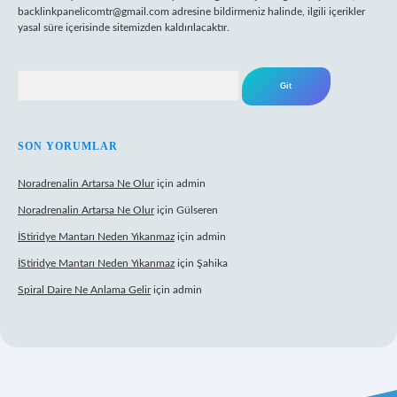
backlinkpanelicomtr@gmail.com
adresine bildirmeniz halinde, ilgili içerikler
yasal süre içerisinde sitemizden kaldırılacaktır.
Arama
SON YORUMLAR
Noradrenalin Artarsa Ne Olur
için
admin
Noradrenalin Artarsa Ne Olur
için
Gülseren
İStiridye Mantarı Neden Yıkanmaz
için
admin
İStiridye Mantarı Neden Yıkanmaz
için
Şahika
Spiral Daire Ne Anlama Gelir
için
admin