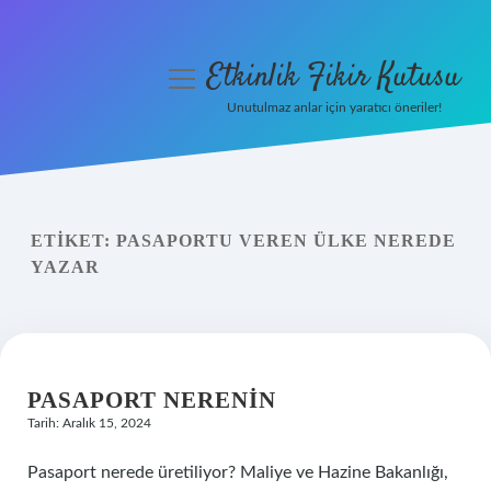
Etkinlik Fikir Kutusu
menüyü
aç
Unutulmaz anlar için yaratıcı öneriler!
Anasayfa
Gizlilik Politikası
ETIKET:
PASAPORTU VEREN ÜLKE NEREDE
Yasal Uyarı
YAZAR
Hakkımızda
PASAPORT NERENIN
Tarih: Aralık 15, 2024
Pasaport nerede üretiliyor? Maliye ve Hazine Bakanlığı,